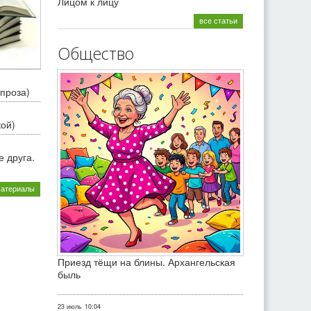
Лицом к лицу
все статьи
Общество
проза)
кой)
 друга.
материалы
Приезд тёщи на блины. Архангельская
быль
23 июль
10:04