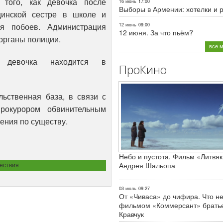
того, как девочка после
16 июнь
17:00
Выборы в Армении: хотелки и 
цинской сестре в школе и
ия побоев. Администрация
12 июнь
09:00
12 июня. За что пьём?
 органы полиции.
все 
 девочка находится в
ПроКино
льственная база, в связи с
рокурором обвинительным
ения по существу.
Небо и пустота. Фильм «Литвяк
Андрея Шальопа
ествия
03 июль
09:27
От «Чиваса» до чифира. Что не
фильмом «Коммерсант» брать
Кравчук