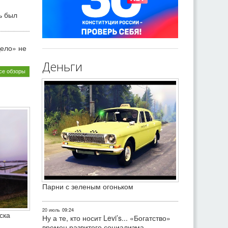
ь был
ело» не
Деньги
се обзоры
Парни с зеленым огоньком
20 июль
09:24
ска
Ну а те, кто носит Levi’s... «Богатство»
времен развитого социализма