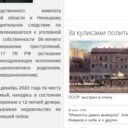
ственного комитета
ой области и Ненецкому
рительное следствие по
За кулисами полит
влекавшегося к уголовной
 собственности 36-летнего
ршении преступлений,
117 УК РФ (истязание
(ненадлежащее исполнение
еннолетнего родителем,
вершеннолетним).
 декабрь 2023 года по месту
емый, находясь в состоянии
СССР: выстрел в спину
приязни к 12-летней дочери,
выражая недовольство ее
29 июнь
10:00
"Мамонты давно вымерли". Ал
певшей побои.
Новиков о себе и о других