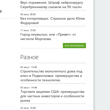
Вкус поражения. Штраф нейрохирургу
Серебренникову снизили на 50 тысяч
ив
06 июль
09:30
Без потерпевших. Странное дело Юлии
Федоровой
17 июнь
13:50
Город неумытых, или «Привет» от
чистюли Морозова
все материалы
Разное
05 август
14:49
Строительство монолитного дома под
ключ в Подмосковье: преимущества и
особенности технологии
05 август
14:48
Торговля акциями США: преимущества
для частных инвесторов и особенности
рынка
22 июль
15:09