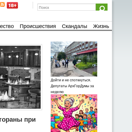
ество
Происшествия
Скандалы
Жизнь
Дойти и не споткнуться.
Депутаты АрхГорДумы за
неделю
тораны при