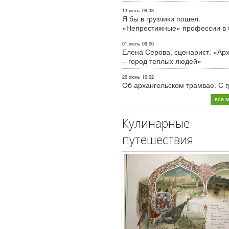
13 июль
09:33
Я бы в грузчики пошел.
«Непрестижные» профессии в
01 июль
09:00
Елена Серова, сценарист: «Ар
– город теплых людей»
26 июнь
10:02
Об архангельском трамвае. С 
все 
Кулинарные
путешествия