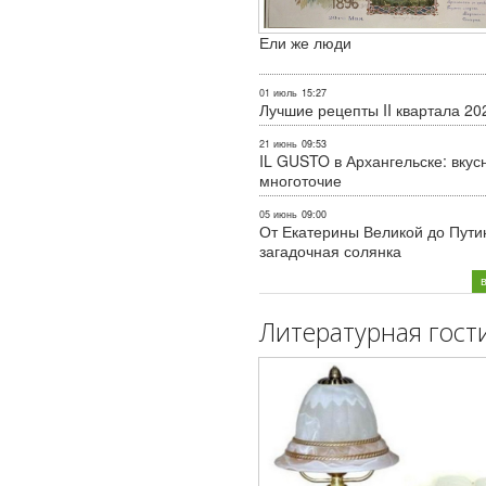
Ели же люди
01 июль
15:27
Лучшие рецепты II квартала 20
21 июнь
09:53
IL GUSTO в Архангельске: вкус
многоточие
05 июнь
09:00
От Екатерины Великой до Пути
загадочная солянка
Литературная гост