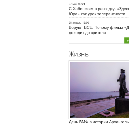
27 май
09:24
С Хабенским в разведку. «Здес
Юра» как урок толерантности
28 апрель
15:00
Воруют ВСЕ. Почему фильм «Д
доходит до зрителя
в
Жизнь
День ВМФ в истории Архангель