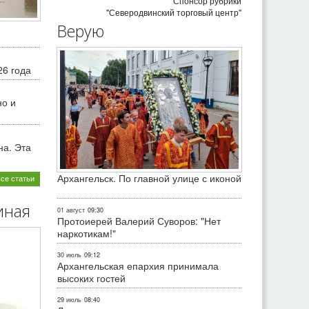
Спонсор рубрики
"Северодвинский торговый центр"
Верую
26 года
но и
на. Эта
Архангельск. По главной улице с иконой
все статьи
иная
01 август
09:30
Протоиерей Валерий Суворов: "Нет
наркотикам!"
30 июль
09:12
Архангельская епархия принимала
высоких гостей
29 июль
08:40