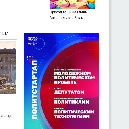
Приезд тёщи на блины.
Архангельская быль
ики
ександр