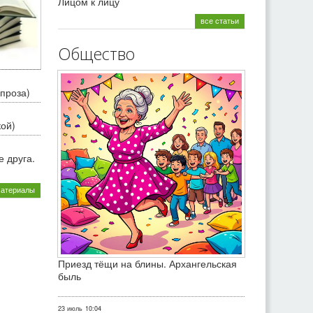
Лицом к лицу
все статьи
Общество
проза)
кой)
 друга.
материалы
Приезд тёщи на блины. Архангельская
быль
23 июль
10:04