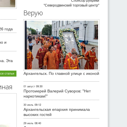
Спонсор рубрики
"Северодвинский торговый центр"
Верую
26 года
но и
на. Эта
Архангельск. По главной улице с иконой
все статьи
иная
01 август
09:30
Протоиерей Валерий Суворов: "Нет
наркотикам!"
30 июль
09:12
Архангельская епархия принимала
высоких гостей
29 июль
08:40