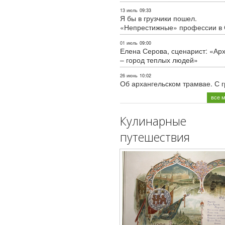
13 июль
09:33
Я бы в грузчики пошел.
«Непрестижные» профессии в
01 июль
09:00
Елена Серова, сценарист: «Ар
– город теплых людей»
26 июнь
10:02
Об архангельском трамвае. С 
все 
Кулинарные
путешествия