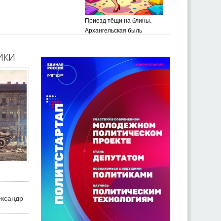
Приезд тёщи на блины.
Архангельская быль
ики
ександр