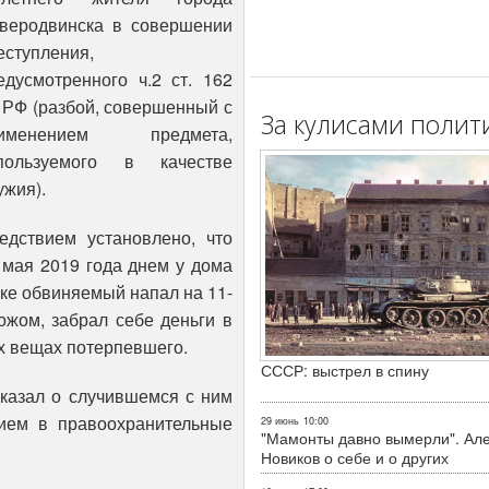
веродвинска в совершении
еступления,
едусмотренного ч.2 ст. 162
 РФ (разбой, совершенный с
За кулисами полит
рименением предмета,
пользуемого в качестве
ужия).
едствием установлено, что
 мая 2019 года днем у дома
ке обвиняемый напал на 11-
ожом, забрал себе деньги в
х вещах потерпевшего.
СССР: выстрел в спину
казал о случившемся с ним
нием в правоохранительные
29 июнь
10:00
"Мамонты давно вымерли". Ал
Новиков о себе и о других