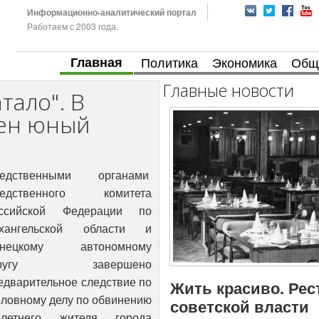
Информационно-аналитический портал
Работаем с 2003 года.
Главная
Политика
Экономика
Общ
Главные новости
тало". В
чен юный
едственными органами
едственного комитета
ссийской Федерации по
хангельской области и
енецкому автономному
кругу завершено
едварительное следствие по
Жить красиво. Рес
оловному делу по обвинению
советской власти
-летнего жителя города