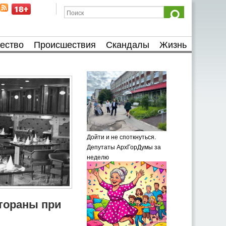
ество
Происшествия
Скандалы
Жизнь
Дойти и не споткнуться.
Депутаты АрхГорДумы за
неделю
тораны при