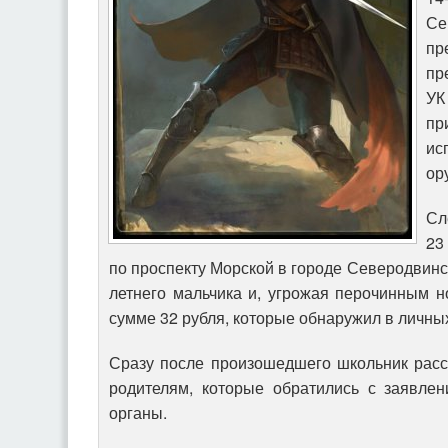
Се
пр
пр
УК
п
ис
ор
Сл
23
по проспекту Морской в городе Северодвинс
летнего мальчика и, угрожая перочинным н
сумме 32 рубля, которые обнаружил в личны
Сразу после произошедшего школьник расс
родителям, которые обратились с заявле
органы.