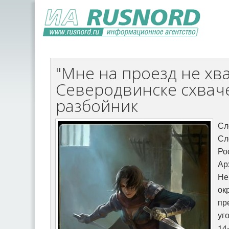
"Мне на проезд не хва
Северодвинске схва
разбойник
Сл
Сл
Ро
Ар
Н
о
пр
уг
14