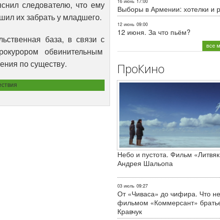
16 июнь
17:00
снил следователю, что ему
Выборы в Армении: хотелки и 
шил их забрать у младшего.
12 июнь
09:00
12 июня. За что пьём?
льственная база, в связи с
все 
рокурором обвинительным
ения по существу.
ПроКино
ствия
Небо и пустота. Фильм «Литвяк
Андрея Шальопа
03 июль
09:27
От «Чиваса» до чифира. Что не
фильмом «Коммерсант» брать
Кравчук