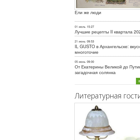
Ели же люди
01 июль
15:27
Лучшие рецепты II квартала 20
21 июнь
09:53
IL GUSTO в Архангельске: вкус
многоточие
05 июнь
09:00
От Екатерины Великой до Пути
загадочная солянка
Литературная гост