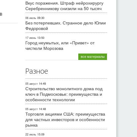
Вкус поражения. Штраф нейрохирургу
Серебренникову снизили на 50 тысяч
ив
06 июль
09:30
Без потерпевших. Странное дело Юлии
Федоровой
17 июнь
13:50
Город неумытых, или «Привет» от
чистюли Морозова
все материалы
Разное
05 август
14:49
Строительство монолитного дома под
ключ в Подмосковье: преимущества и
особенности технологии
05 август
14:48
Торговля акциями США: преимущества
для частных инвесторов и особенности
рынка
22 июль
15:09