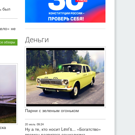
ь был
ело» не
Деньги
се обзоры
Парни с зеленым огоньком
20 июль
09:24
ска
Ну а те, кто носит Levi’s... «Богатство»
времен развитого социализма