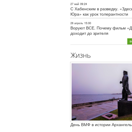
27 май
09:24
С Хабенским в разведку. «Здес
Юра» как урок толерантности
28 апрель
15:00
Воруют ВСЕ. Почему фильм «Д
доходит до зрителя
в
Жизнь
День ВМФ в истории Архангель