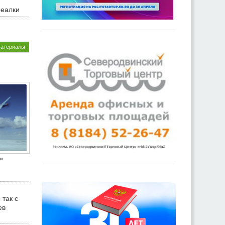
реалки
материалы
»
 так с
ев