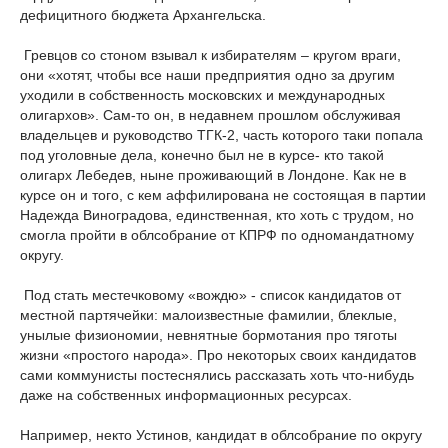
дефицитного бюджета Архангельска.
Гревцов со стоном взывал к избирателям – кругом враги,
они «хотят, чтобы все наши предприятия одно за другим
уходили в собственность московских и международных
олигархов». Сам-то он, в недавнем прошлом обслуживая
владельцев и руководство ТГК-2, часть которого таки попала
под уголовные дела, конечно был не в курсе- кто такой
олигарх Лебедев, ныне проживающий в Лондоне. Как не в
курсе он и того, с кем аффилирована не состоящая в партии
Надежда Виноградова, единственная, кто хоть с трудом, но
смогла пройти в облсобрание от КПРФ по одномандатному
округу.
Под стать местечковому «вождю» - список кандидатов от
местной партячейки: малоизвестные фамилии, блеклые,
унылые физиономии, невнятные бормотания про тяготы
жизни «простого народа». Про некоторых своих кандидатов
сами коммунисты постеснялись рассказать хоть что-нибудь
даже на собственных информационных ресурсах.
Например, некто Устинов, кандидат в облсобрание по округу