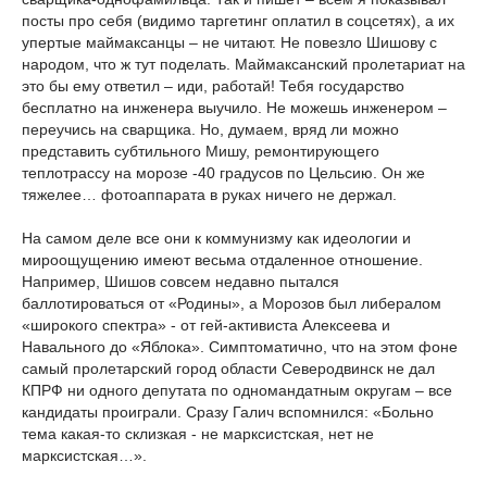
посты про себя (видимо таргетинг оплатил в соцсетях), а их
упертые маймаксанцы – не читают. Не повезло Шишову с
народом, что ж тут поделать. Маймаксанский пролетариат на
это бы ему ответил – иди, работай! Тебя государство
бесплатно на инженера выучило. Не можешь инженером –
переучись на сварщика. Но, думаем, вряд ли можно
представить субтильного Мишу, ремонтирующего
теплотрассу на морозе -40 градусов по Цельсию. Он же
тяжелее… фотоаппарата в руках ничего не держал.
На самом деле все они к коммунизму как идеологии и
мироощущению имеют весьма отдаленное отношение.
Например, Шишов совсем недавно пытался
баллотироваться от «Родины», а Морозов был либералом
«широкого спектра» - от гей-активиста Алексеева и
Навального до «Яблока». Симптоматично, что на этом фоне
самый пролетарский город области Северодвинск не дал
КПРФ ни одного депутата по одномандатным округам – все
кандидаты проиграли. Сразу Галич вспомнился: «Больно
тема какая-то склизкая - не марксистская, нет не
марксистская…».