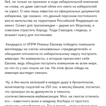
№4, не только не произнес в ходе избирательной компании
ни слова, но даже светлый облик его никто из избирателей
не узрел. О нем лишь известно из официальных документов
избиркома, где сказано, что данный персонаж постоянного
места жительства на территории Российской Федерации не
имеет. Сюжет для трагикомедии – дарим его Морозову, и
советуем отрастить бороду. Тогда Самодов, глядишь, и
возьмет пьесу для постановки.
Кандидату от КПРФ Роману Евсееву победить помешали
миллиарды на счетах неназванных «предводителей» и
обещания оппонента по избирательному округу построить
аквапарк. Но коммунисты, к которым причисляет себя
Евсеев, ведь обещали построить коммунизм во всем мире,
но что-то у них пошло не так. На этом фоне обида на
аквапарк выглядит смешно.
Ну, а без мыла залезший в каждую дыру в Архангельске,
монетизатор соцсетей на 250 тыс. в месяц Шишов, посчитал,
что проиграл из-за дремучести и темноты
соотечественников-маймаксанцев. Мол, не смогли отличить
его – известного всем и каждому блоХера от простого
сварщика-однофамильца. Так и пишет – всем я показывал