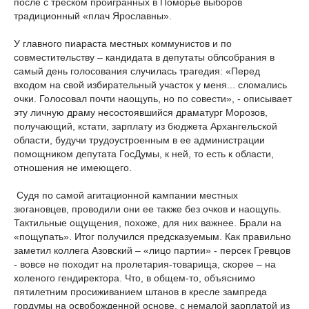
после с треском проигранных в Поморье выборов
традиционный «плач Ярославны».
У главного пиараста местных коммунистов и по
совместительству – кандидата в депутаты облсобрания в
самый день голосования случилась трагедия: «Перед
входом на свой избирательный участок у меня... сломались
очки. Голосовал почти наощупь, но по совести», - описывает
эту личную драму несостоявшийся драматург Морозов,
получающий, кстати, зарплату из бюджета Архангельской
области, будучи трудоустроенным в ее администрации
помощником депутата ГосДумы, к ней, то есть к области,
отношения не имеющего.
Судя по самой агитационной кампании местных
зюгановцев, проводили они ее также без очков и наощупь.
Тактильные ощущения, похоже, для них важнее. Брали на
«пощупать». Итог получился предсказуемым. Как правильно
заметил коллега Азовский – «лицо партии» - персек Гревцов
- вовсе не походит на пролетария-товарища, скорее – на
холеного гендиректора. Что, в общем-то, объяснимо
пятилетним просиживанием штанов в кресле зампреда
гордумы на освобожденной основе, с немалой зарплатой из