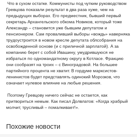
Что в сухом остатке. Коммунисты под чутким руководством
Гревцова показали результат в два раза хуже, чем на
предыдущих выборах. Его предместник, бывший первый
секретарь Архангельского обкома Новиков, который тоже
Александр – становится уже бывшим депутатом и
пенсионером. Сам проваливший выборы «вождь» наверняка
трудоустроится в новом кресле депутата облсобрания на
освобожденной основе (и с приличной зарплатой). А за
компанию берет с собой Ивашину, умудрившуюся не
избраться по одномандатному округу в Котласе. Фракцию
они сообразят на троих – с Виноградовой. На большее
партийного процента не хватит. В гордуме марксистов-
ленинистов будет представлять одинокий Морозков, что
означает нулевое влияние на любые решения.
Поэтому Гревцову ничего сейчас не остается, как
притвориться немым. Как писал Долвлатов: «Когда храбрый
молчит, трусливый – помалкивает!».
Похожие новости