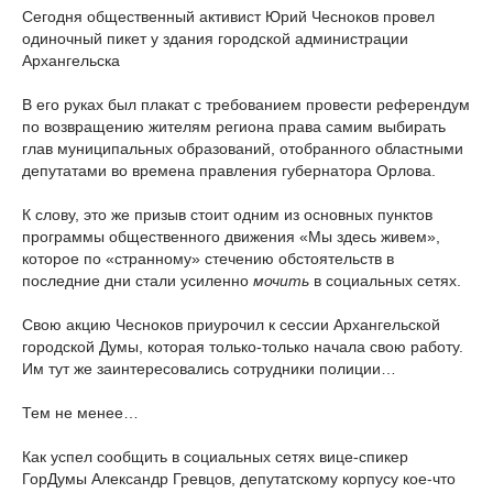
Сегодня общественный активист Юрий Чесноков провел
одиночный пикет у здания городской администрации
Архангельска
В его руках был плакат с требованием провести референдум
по возвращению жителям региона права самим выбирать
глав муниципальных образований, отобранного областными
депутатами во времена правления губернатора Орлова.
К слову, это же призыв стоит одним из основных пунктов
программы общественного движения «Мы здесь живем»,
которое по «странному» стечению обстоятельств в
последние дни стали усиленно
мочить
в социальных сетях.
Свою акцию Чесноков приурочил к сессии Архангельской
городской Думы, которая только-только начала свою работу.
Им тут же заинтересовались сотрудники полиции…
Тем не менее…
Как успел сообщить в социальных сетях вице-спикер
ГорДумы Александр Гревцов, депутатскому корпусу кое-что