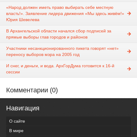
«Народ должен иметь право выбирать себе местную
власть!». Заявление лидера движения «Мы здесь живём!»
Юрия Шевелева
В Архангельской области начался сбор подписей за
прямые выборы глав городов и районов
Участники несанкционированного пикета говорят «нет»
переносу выборов мэра на 2005 год
И снег, и деньги, и вода. АрхГорДума готовится к 16-й
сессии
Комментарии (0)
Навигация
О сайте
В мире