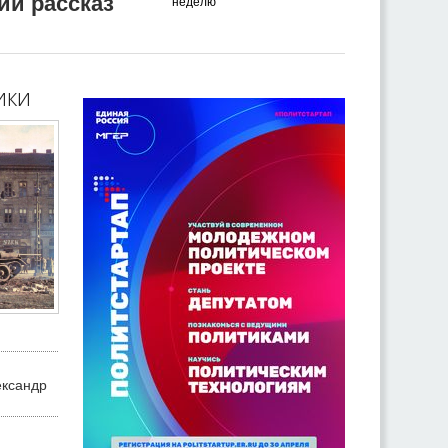
ий рассказ
неделю
ики
ександр