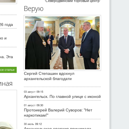
"Северодвинский торговый центр"
Верую
26 года
но и
на. Эта
все статьи
Сергей Степашин вдохнул
архангельской благодати
иная
03 август
09:15
Архангельск. По главной улице с иконой
01 август
09:30
Протоиерей Валерий Суворов: "Нет
наркотикам!"
30 июль
09:12
Архангельская епархия принимала