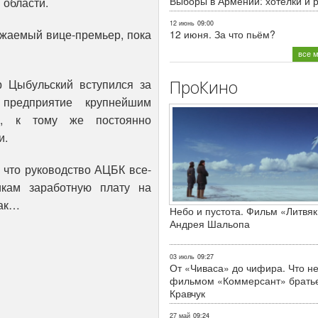
Выборы в Армении: хотелки и 
 области.
12 июнь
09:00
ажаемый вице-премьер, пока
12 июня. За что пьём?
все 
р Цыбульский вступился за
ПроКино
предприятие крупнейшим
у, к тому же постоянно
и.
, что руководство АЦБК все-
икам заработную плату на
чак…
Небо и пустота. Фильм «Литвяк
Андрея Шальопа
03 июль
09:27
От «Чиваса» до чифира. Что не
фильмом «Коммерсант» брать
Кравчук
27 май
09:24