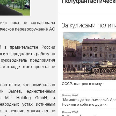
Полуфантастическ
тики пока не согласовала
За кулисами полит
ническое перевооружение АО
й в правительстве России
осил «продолжить работу по
руководитель предприятия
ти в ходе этого проекта не
СССР: выстрел в спину
ело в том, что номинально
ий Зылев, единственным
29 июнь
10:00
p Mill Holding GmbH, а
"Мамонты давно вымерли". Ал
народных устах истинным
Новиков о себе и о других
, в течение многих лет не
16 июнь
17:00