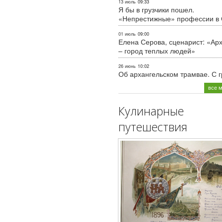
13 июль
09:33
Я бы в грузчики пошел.
«Непрестижные» профессии в
01 июль
09:00
Елена Серова, сценарист: «Ар
– город теплых людей»
26 июнь
10:02
Об архангельском трамвае. С 
все 
Кулинарные
путешествия