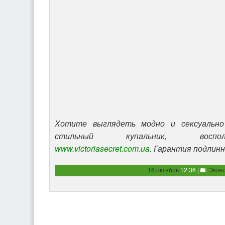
Хотите выглядеть модно и сексуально
стильный купальник, воспол
www.victoriasecret.com.ua
. Гарантия подлин
16 октябрь
12:36 |
:
Экон