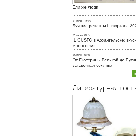
Ели же люди
01 июль
15:27
Лучшие рецепты II квартала 20
21 июнь
09:53
IL GUSTO в Архангельске: вкус
многоточие
05 июнь
09:00
От Екатерины Великой до Пути
загадочная солянка
Литературная гост