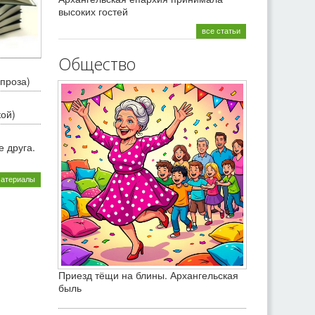
высоких гостей
все статьи
Общество
проза)
кой)
 друга.
материалы
Приезд тёщи на блины. Архангельская
быль