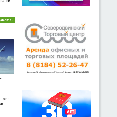
реалки
материалы
»
 так с
ев