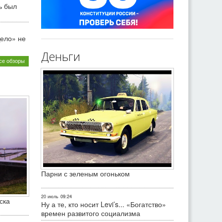
ь был
ело» не
Деньги
се обзоры
Парни с зеленым огоньком
20 июль
09:24
ска
Ну а те, кто носит Levi’s... «Богатство»
времен развитого социализма