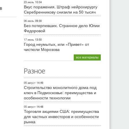
23 июль
10:04
Вкус поражения. Штраф нейрохирургу
ив
Серебренникову снизили на 50 тысяч
06 июль
09:30
Без потерпевших. Странное дело Юлии
Федоровой
17 июнь
13:50
Город неумытых, или «Привет» от
чистюли Морозова
все материалы
Разное
05 август
14:49
Строительство монолитного дома под
ключ в Подмосковье: преимущества и
особенности технологии
05 август
14:48
Торговля акциями США: преимущества
для частных инвесторов и особенности
рынка