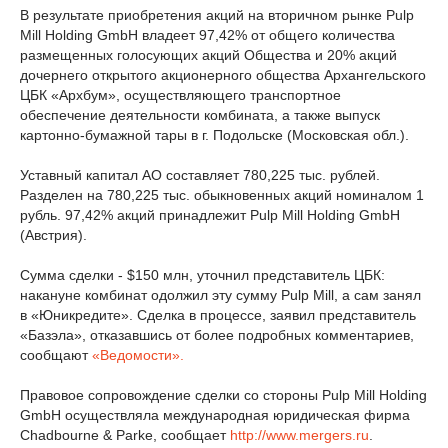
В результате приобретения акций на вторичном рынке Pulp
Mill Holding GmbH владеет 97,42% от общего количества
размещенных голосующих акций Общества и 20% акций
дочернего открытого акционерного общества Архангельского
ЦБК «Архбум», осуществляющего транспортное
обеспечение деятельности комбината, а также выпуск
картонно-бумажной тары в г. Подольске (Московская обл.).
Уставный капитал АО составляет 780,225 тыс. рублей.
Разделен на 780,225 тыс. обыкновенных акций номиналом 1
рубль. 97,42% акций принадлежит Pulp Mill Holding GmbH
(Австрия).
Сумма сделки - $150 млн, уточнил представитель ЦБК:
накануне комбинат одолжил эту сумму Pulp Mill, а сам занял
в «Юникредите». Сделка в процессе, заявил представитель
«Базэла», отказавшись от более подробных комментариев,
сообщают
«Ведомости».
Правовое сопровождение сделки со стороны Pulp Mill Holding
GmbH осуществляла международная юридическая фирма
Chadbourne & Parke, сообщает
http://www.mergers.ru
.