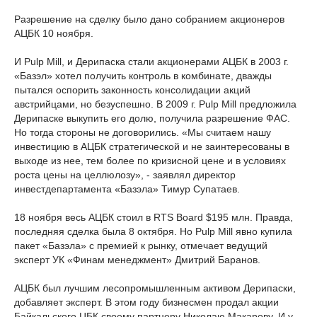
Разрешение на сделку было дано собранием акционеров
АЦБК 10 ноября.
И Pulp Mill, и Дерипаска стали акционерами АЦБК в 2003 г.
«Базэл» хотел получить контроль в комбинате, дважды
пытался оспорить законность консолидации акций
австрийцами, но безуспешно. В 2009 г. Pulp Mill предложила
Дерипаске выкупить его долю, получила разрешение ФАС.
Но тогда стороны не договорились. «Мы считаем нашу
инвестицию в АЦБК стратегической и не заинтересованы в
выходе из нее, тем более по кризисной цене и в условиях
роста цены на целлюлозу», - заявлял директор
инвестдепартамента «Базэла» Тимур Супатаев.
18 ноября весь АЦБК стоил в RTS Board $195 млн. Правда,
последняя сделка была 8 октября. Но Pulp Mill явно купила
пакет «Базэла» с премией к рынку, отмечает ведущий
эксперт УК «Финам менеджмент» Дмитрий Баранов.
АЦБК был лучшим лесопромышленным активом Дерипаски,
добавляет эксперт. В этом году бизнесмен продал акции
Байкальского ЦБК своему партнеру Николаю Макарову. И у