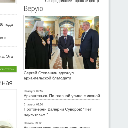
"Северодвинский торговый центр"
Верую
26 года
но и
на. Эта
все статьи
Сергей Степашин вдохнул
архангельской благодати
иная
03 август
09:15
Архангельск. По главной улице с иконой
01 август
09:30
Протоиерей Валерий Суворов: "Нет
наркотикам!"
30 июль
09:12
Архангельская епархия принимала