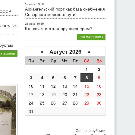
15 июль
09:00
Архангельский порт как база снабжения
 СССР
Северного морского пути
25 июнь
10:19
хангельск
Кто хочет стать коррупционером?
все материалы
грустью
«
Август 2026 »
материалы
Пн
Вт
Ср
Чт
Пт
Сб
Вс
1
2
3
4
5
6
7
8
9
10
11
12
13
14
15
16
17
18
19
20
21
22
23
24
25
26
27
28
29
30
31
Спонсор рубрики