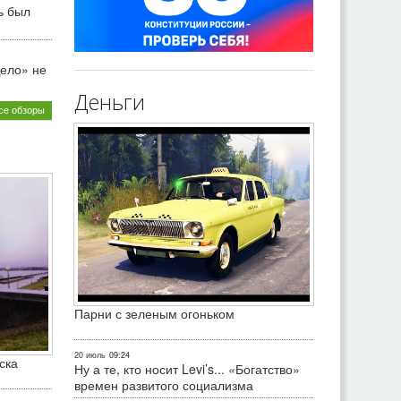
ь был
ело» не
Деньги
се обзоры
Парни с зеленым огоньком
20 июль
09:24
ска
Ну а те, кто носит Levi’s... «Богатство»
времен развитого социализма