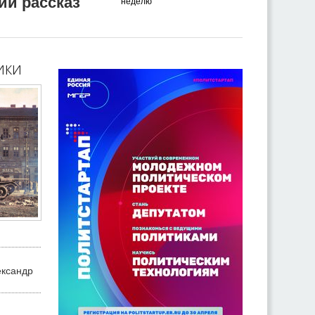
ий рассказ
неделю
ики
ександр