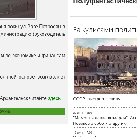
Полуфантастическ
ья покинул Ваге Петросян в
За кулисами полит
дминистрацию (руководитель
ам по экономике и финансам
оянной основе возглавляет
Архангельск читайте
здесь.
СССР: выстрел в спину
омика
29 июнь
10:00
"Мамонты давно вымерли". Ал
Новиков о себе и о других
16 июнь
17:00