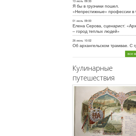
13 июль
09:33
Я бы в грузчики пошел.
«Непрестижные» профессии в
01 июль
09:00
Елена Серова, сценарист: «Ар
– город теплых людей»
26 июнь
10:02
Об архангельском трамвае. С 
все 
Кулинарные
путешествия