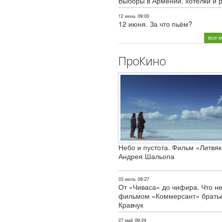
Выборы в Армении: хотелки и 
12 июнь
09:00
12 июня. За что пьём?
все 
ПроКино
Небо и пустота. Фильм «Литвяк
Андрея Шальопа
03 июль
09:27
От «Чиваса» до чифира. Что не
фильмом «Коммерсант» брать
Кравчук
27 май
09:24