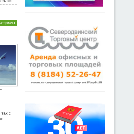
реалки
материалы
»
 так с
ев