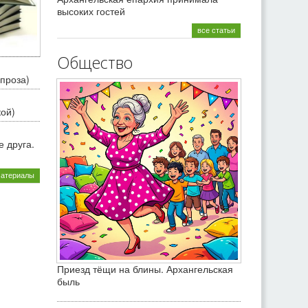
высоких гостей
все статьи
Общество
проза)
кой)
 друга.
материалы
Приезд тёщи на блины. Архангельская
быль