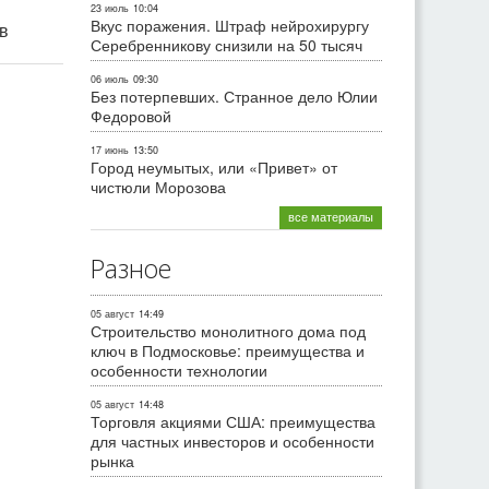
23 июль
10:04
Вкус поражения. Штраф нейрохирургу
ив
Серебренникову снизили на 50 тысяч
06 июль
09:30
Без потерпевших. Странное дело Юлии
Федоровой
17 июнь
13:50
Город неумытых, или «Привет» от
чистюли Морозова
все материалы
Разное
05 август
14:49
Строительство монолитного дома под
ключ в Подмосковье: преимущества и
особенности технологии
05 август
14:48
Торговля акциями США: преимущества
для частных инвесторов и особенности
рынка