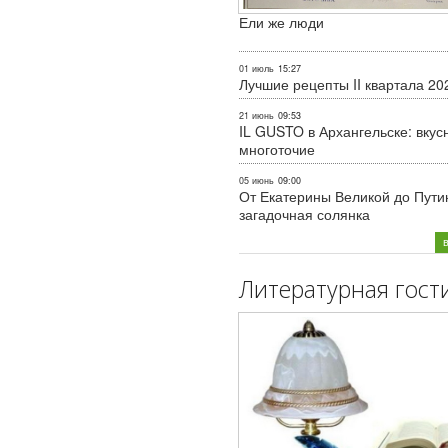
Ели же люди
01 июль
15:27
Лучшие рецепты II квартала 20
21 июнь
09:53
IL GUSTO в Архангельске: вкус
многоточие
05 июнь
09:00
От Екатерины Великой до Пути
загадочная солянка
Литературная гост