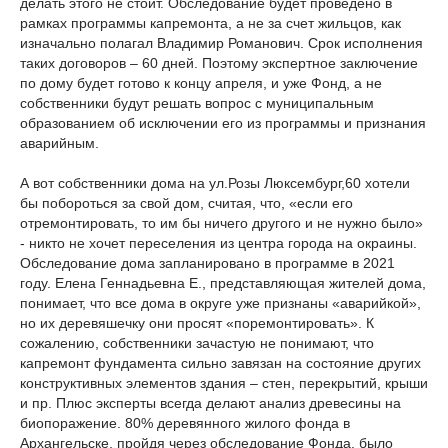
делать этого не стоит. Обследование будет проведено в
рамках программы капремонта, а не за счет жильцов, как
изначально полагал Владимир Романович. Срок исполнения
таких договоров – 60 дней. Поэтому экспертное заключение
по дому будет готово к концу апреля, и уже Фонд, а не
собственники будут решать вопрос с муниципальным
образованием об исключении его из программы и признания
аварийным.
А вот собственники дома на ул.Розы Люксембург,60 хотели
бы побороться за свой дом, считая, что, «если его
отремонтировать, то им бы ничего другого и не нужно было»
- никто не хочет переселения из центра города на окраины.
Обследование дома запланировано в программе в 2021
году. Елена Геннадьевна Е., представляющая жителей дома,
понимает, что все дома в округе уже признаны «аварийкой»,
но их деревяшечку они просят «поремонтировать». К
сожалению, собственники зачастую не понимают, что
капремонт фундамента сильно завязан на состояние других
конструктивных элементов здания – стен, перекрытий, крыши
и пр. Плюс эксперты всегда делают анализ древесины на
биопоражение. 80% деревянного жилого фонда в
Архангельске, пройдя через обследование Фонда, было