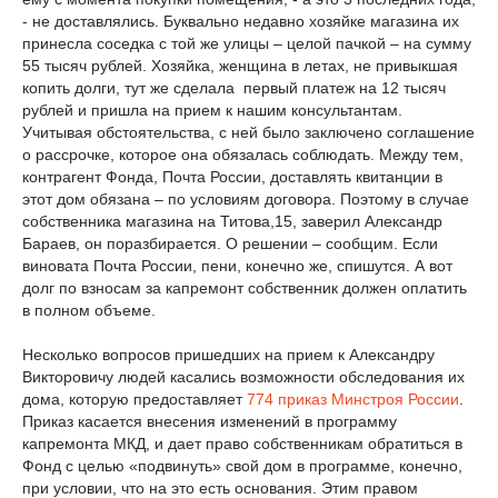
- не доставлялись. Буквально недавно хозяйке магазина их
принесла соседка с той же улицы – целой пачкой – на сумму
55 тысяч рублей. Хозяйка, женщина в летах, не привыкшая
копить долги, тут же сделала первый платеж на 12 тысяч
рублей и пришла на прием к нашим консультантам.
Учитывая обстоятельства, с ней было заключено соглашение
о рассрочке, которое она обязалась соблюдать. Между тем,
контрагент Фонда, Почта России, доставлять квитанции в
этот дом обязана – по условиям договора. Поэтому в случае
собственника магазина на Титова,15, заверил Александр
Бараев, он поразбирается. О решении – сообщим. Если
виновата Почта России, пени, конечно же, спишутся. А вот
долг по взносам за капремонт собственник должен оплатить
в полном объеме.
Несколько вопросов пришедших на прием к Александру
Викторовичу людей касались возможности обследования их
дома, которую предоставляет
774 приказ Минстроя России
.
Приказ касается внесения изменений в программу
капремонта МКД, и дает право собственникам обратиться в
Фонд с целью «подвинуть» свой дом в программе, конечно,
при условии, что на это есть основания. Этим правом