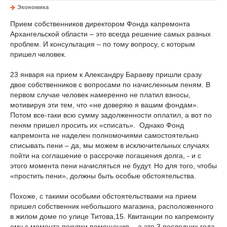
Экономика
Прием собственников директором Фонда капремонта
Архангельской области – это всегда решение самых разных
проблем. И консультация – по тому вопросу, с которым
пришел человек.
23 января на прием к Александру Бараеву пришли сразу
двое собственников с вопросами по начисленным пеням. В
первом случае человек намеренно не платил взносы,
мотивируя эти тем, что «не доверяю я вашим фондам».
Потом все-таки всю сумму задолженности оплатил, а вот по
пеням пришел просить их «списать». Однако Фонд
капремонта не наделен полномочиями самостоятельно
списывать пени – да, мы можем в исключительных случаях
пойти на соглашение о рассрочке погашения долга, - и с
этого момента пени начисляться не будут. Но для того, чтобы
«простить пени», должны быть особые обстоятельства.
Похоже, с такими особыми обстоятельствами на прием
пришел собственник небольшого магазина, расположенного
в жилом доме по улице Титова,15. Квитанции по капремонту
ему с момента покупки помещения, - а это 3 последних года,