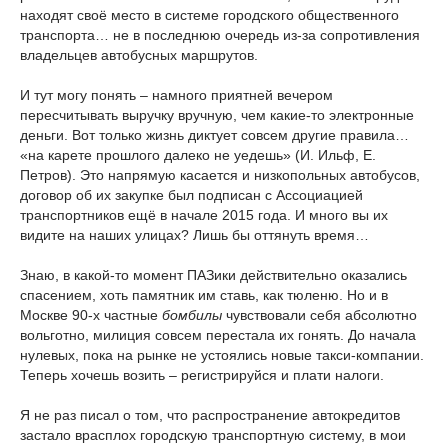
находят своё место в системе городского общественного
транспорта… не в последнюю очередь из-за сопротивления
владельцев автобусных маршрутов.
И тут могу понять – намного приятней вечером
пересчитывать выручку вручную, чем какие-то электронные
деньги. Вот только жизнь диктует совсем другие правила…
«на карете прошлого далеко не уедешь» (И. Ильф, Е.
Петров). Это напрямую касается и низкопольных автобусов,
договор об их закупке был подписан с Ассоциацией
транспортников ещё в начале 2015 года. И много вы их
видите на наших улицах? Лишь бы оттянуть время…
Знаю, в какой-то момент ПАЗики действительно оказались
спасением, хоть памятник им ставь, как тюленю. Но и в
Москве 90-х частные
бомбилы
чувствовали себя абсолютно
вольготно, милиция совсем перестала их гонять. До начала
нулевых, пока на рынке не устоялись новые такси-компании.
Теперь хочешь возить – регистрируйся и плати налоги.
Я не раз писал о том, что распространение автокредитов
застало врасплох городскую транспортную систему, в мои