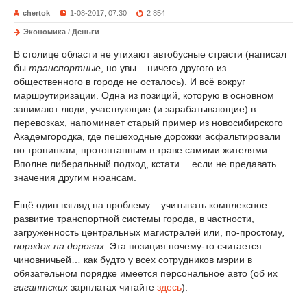
chertok
1-08-2017, 07:30
2 854
Экономика
/
Деньги
В столице области не утихают автобусные страсти (написал
бы
транспортные
, но увы – ничего другого из
общественного в городе не осталось). И всё вокруг
маршрутиризации. Одна из позиций, которую в основном
занимают люди, участвующие (и зарабатывающие) в
перевозках, напоминает старый пример из новосибирского
Академгородка, где пешеходные дорожки асфальтировали
по тропинкам, протоптанным в траве самими жителями.
Вполне либеральный подход, кстати… если не предавать
значения другим нюансам.
Ещё один взгляд на проблему – учитывать комплексное
развитие транспортной системы города, в частности,
загруженность центральных магистралей или, по-простому
,
порядок на дорогах
. Эта позиция почему-то считается
чиновничьей… как будто у всех сотрудников мэрии в
обязательном порядке имеется персональное авто (об их
гигантских
зарплатах читайте
здесь
).