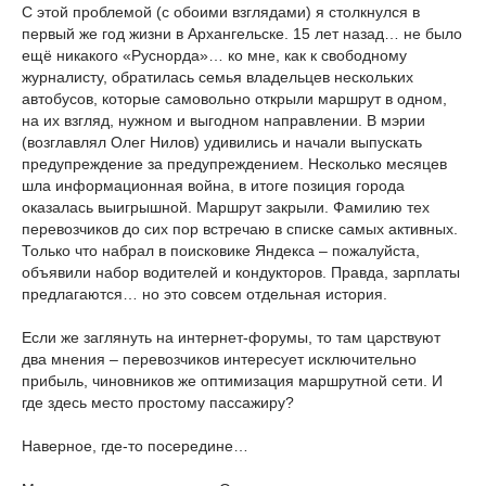
С этой проблемой (с обоими взглядами) я столкнулся в
первый же год жизни в Архангельске. 15 лет назад… не было
ещё никакого «Руснорда»… ко мне, как к свободному
журналисту, обратилась семья владельцев нескольких
автобусов, которые самовольно открыли маршрут в одном,
на их взгляд, нужном и выгодном направлении. В мэрии
(возглавлял Олег Нилов) удивились и начали выпускать
предупреждение за предупреждением. Несколько месяцев
шла информационная война, в итоге позиция города
оказалась выигрышной. Маршрут закрыли. Фамилию тех
перевозчиков до сих пор встречаю в списке самых активных.
Только что набрал в поисковике Яндекса – пожалуйста,
объявили набор водителей и кондукторов. Правда, зарплаты
предлагаются… но это совсем отдельная история.
Если же заглянуть на интернет-форумы, то там царствуют
два мнения – перевозчиков интересует исключительно
прибыль, чиновников же оптимизация маршрутной сети. И
где здесь место простому пассажиру?
Наверное, где-то посередине…