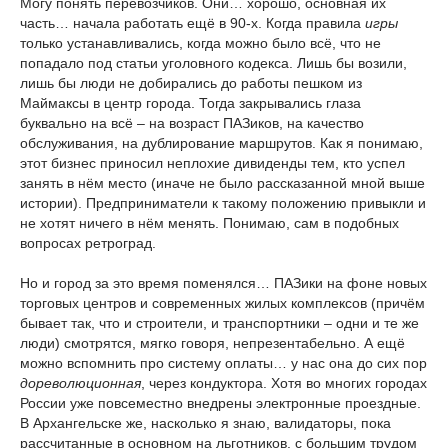
Могу понять перевозчиков. Они… хорошо, основная их
часть… начала работать ещё в 90-х. Когда правила
игры
только устанавливались, когда можно было всё, что не
попадало под статьи уголовного кодекса. Лишь бы возили,
лишь бы люди не добирались до работы пешком из
Маймаксы в центр города. Тогда закрывались глаза
буквально на всё – на возраст ПАЗиков, на качество
обслуживания, на дублирование маршрутов. Как я понимаю,
этот бизнес приносил неплохие дивиденды тем, кто успел
занять в нём место (иначе не было рассказанной мной выше
истории). Предприниматели к такому положению привыкли и
не хотят ничего в нём менять. Понимаю, сам в подобных
вопросах ретроград.
Но и город за это время поменялся… ПАЗики на фоне новых
торговых центров и современных жилых комплексов (причём
бывает так, что и строители, и транспортники – одни и те же
люди) смотрятся, мягко говоря, непрезентабельно. А ещё
можно вспомнить про систему оплаты… у нас она до сих пор
дореволюционная
, через кондуктора. Хотя во многих городах
России уже повсеместно внедрены электронные проездные.
В Архангельске же, насколько я знаю, валидаторы, пока
рассчитанные в основном на льготников, с большим трудом