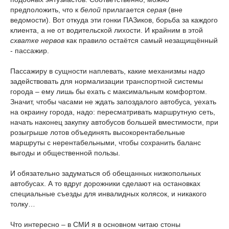
предположить, что к
белой
прилагается
серая
(вне
ведомости). Вот откуда эти гонки ПАЗиков, борьба за каждого
клиента, а не от водительской лихости. И крайним в этой
схватке нервов
как правило остаётся самый незащищённый
- пассажир.
Пассажиру в сущности наплевать, какие механизмы надо
задействовать для нормализации транспортной системы
города – ему лишь бы ехать с максимальным комфортом.
Значит, чтобы часами не ждать запоздалого автобуса
,
уехать
на окраину города, надо: пересматривать маршрутную сеть,
начать наконец закупку автобусов большей вместимости, при
розыгрыше лотов объединять высокорентабельные
маршруты с нерентабельными, чтобы сохранить баланс
выгоды и общественной пользы.
И обязательно задуматься об обещанных низкопольных
автобусах. А то вдруг дорожники сделают на остановках
специальные съезды для инвалидных колясок, и никакого
толку…
Что интересно – в СМИ я в основном читаю стоны