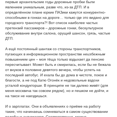
первые архангельские годы дорожные пробки были
явлением уникальным, разве что, из-за ДТП. И в
определённом плане юркие ПАЗики кажутся конкурентно-
способными в гонках на дороге… только где это видано для
городского транспорта?! Вот список наиболее частых
претензий пассажиров – дорожные гонки, бескультурное
обслуживание внутри салона, орущий шансон, грязь, частые
ДТП.
А ещё постоянный шантаж со стороны транспортников,
пугающих в информационном пространстве
неизбежным
повышением цен – моя тёща только вздыхает да пенсию
пересчитывает. Может быть и смирилась, если бы не бежала
от внуков в половине девятого вечера, чтобы успеть на
последний автобус. И ехала бы до дома в чистоте, покое и
благости, а не под Катю Огонёк и недовольные вздохи
усталой кондукторши. В принципе не так далеко живёт (для
меня-москвича так совсем рядом), но и пешком не дойти, и
на такси не наездишься.
И о зарплатах. Они в объявлениях о приёме на работу
такие, что начинаешь сомневаться в самом существовании
подобных энтузиастов. Соответственно, можно