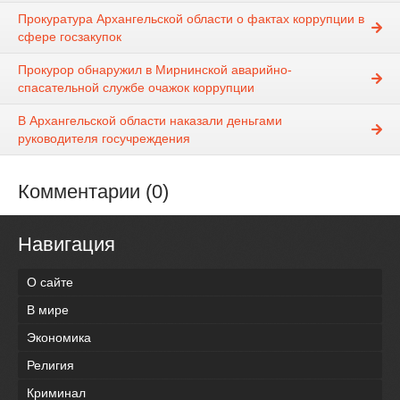
Прокуратура Архангельской области о фактах коррупции в
сфере госзакупок
Прокурор обнаружил в Мирнинской аварийно-
спасательной службе очажок коррупции
В Архангельской области наказали деньгами
руководителя госучреждения
Комментарии (0)
Навигация
О сайте
В мире
Экономика
Религия
Криминал