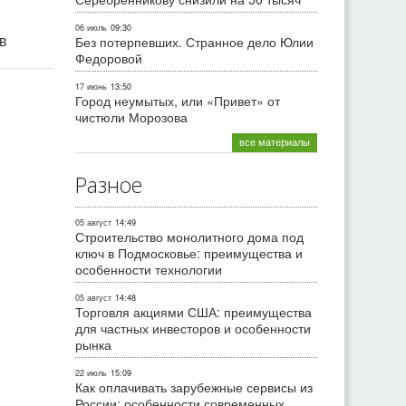
06 июль
09:30
ив
Без потерпевших. Странное дело Юлии
Федоровой
17 июнь
13:50
Город неумытых, или «Привет» от
чистюли Морозова
все материалы
Разное
05 август
14:49
Строительство монолитного дома под
ключ в Подмосковье: преимущества и
особенности технологии
05 август
14:48
Торговля акциями США: преимущества
для частных инвесторов и особенности
рынка
22 июль
15:09
Как оплачивать зарубежные сервисы из
России: особенности современных