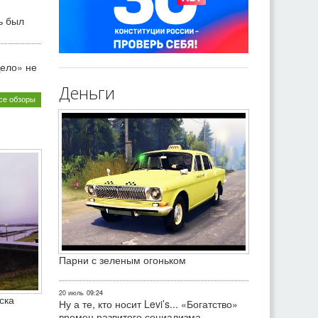
ь был
ело» не
Деньги
се обзоры
Парни с зеленым огоньком
20 июль
09:24
ска
Ну а те, кто носит Levi’s... «Богатство»
времен развитого социализма