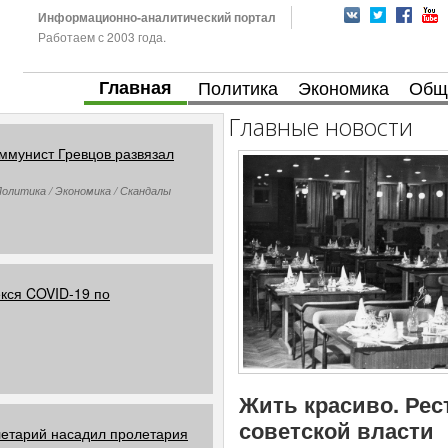
Информационно-аналитический портал
Работаем с 2003 года.
Главная
Политика
Экономика
Общ
Главные новости
оммунист Гревцов развязал
Политика / Экономика / Скандалы
екся COVID-19 по
Жить красиво. Рес
советской власти
етарий насадил пролетария