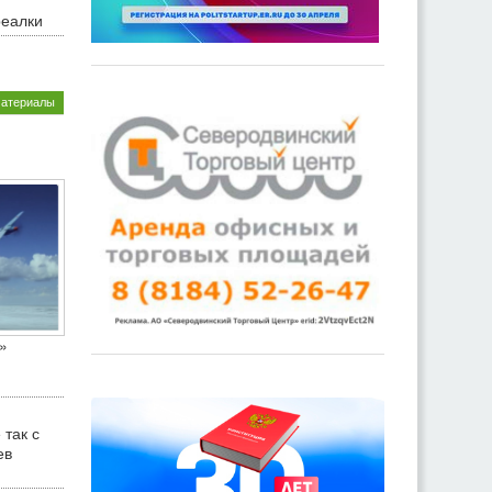
реалки
материалы
»
 так с
ев