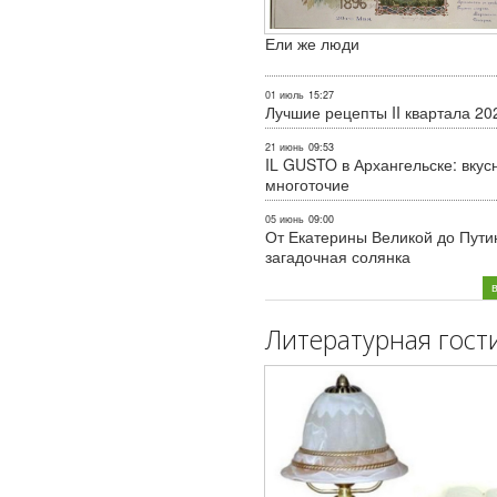
Ели же люди
01 июль
15:27
Лучшие рецепты II квартала 20
21 июнь
09:53
IL GUSTO в Архангельске: вкус
многоточие
05 июнь
09:00
От Екатерины Великой до Пути
загадочная солянка
Литературная гост