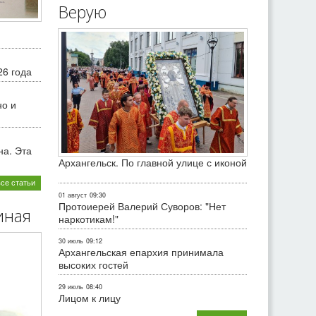
Верую
26 года
но и
на. Эта
Архангельск. По главной улице с иконой
все статьи
01 август
09:30
Протоиерей Валерий Суворов: "Нет
иная
наркотикам!"
30 июль
09:12
Архангельская епархия принимала
высоких гостей
29 июль
08:40
Лицом к лицу