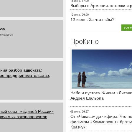
16 июнь
17:00
Выборы в Армении: хотелки и 
12 июнь
09:00
12 июня. За что пьём?
все 
оза
Культура
ПроКино
ния разбор адвоката:
ое предпринимательство,
Небо и пустота. Фильм «Литвяк
Андрея Шальопа
ный совет «Единой России»
03 июль
09:27
От «Чиваса» до чифира. Что не
начимых законопроектов
фильмом «Коммерсант» брать
Кравчук