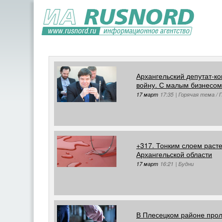
Архангельский депутат-к
войну. С малым бизнесом
17 март
17:35
|
Горячая тема / 
+317. Тонким слоем раст
Архангельской области
17 март
16:21
|
Будни
В Плесецком районе прол