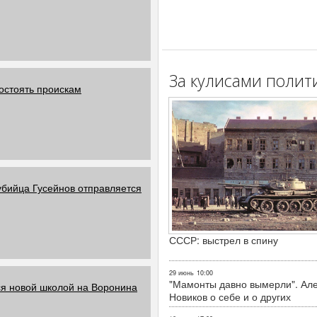
За кулисами полит
остоять проискам
убийца Гусейнов отправляется
СССР: выстрел в спину
29 июнь
10:00
"Мамонты давно вымерли". Ал
я новой школой на Воронина
Новиков о себе и о других