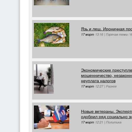
Язь и лещ. Ироничная пр
17 март
13:16
|
Горячая тема / 
Экономические преступле
мошенничество, незаконн
неуплата налогов
17 март
12:27
|
Разное
Новые ветераны. Эксперт
одобрил ряд социально з
17 март
12:21
|
Политика