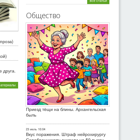
все статьи
Общество
проза)
кой)
 друга.
материалы
Приезд тёщи на блины. Архангельская
быль
23 июль
10:04
Вкус поражения. Штраф нейрохирургу
Серебренникову снизили на 50 тысяч