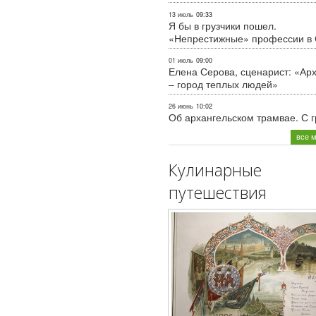
13 июль
09:33
Я бы в грузчики пошел.
«Непрестижные» профессии в
01 июль
09:00
Елена Серова, сценарист: «Ар
– город теплых людей»
26 июнь
10:02
Об архангельском трамвае. С 
все 
Кулинарные
путешествия