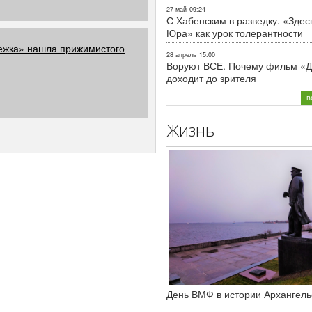
27 май
09:24
С Хабенским в разведку. «Здес
Юра» как урок толерантности
ежка» нашла прижимистого
28 апрель
15:00
Воруют ВСЕ. Почему фильм «Д
доходит до зрителя
в
Жизнь
День ВМФ в истории Архангель