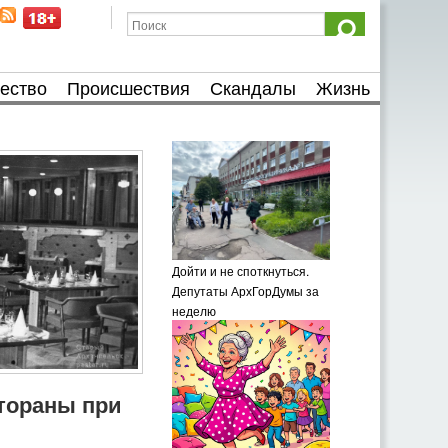
ество
Происшествия
Скандалы
Жизнь
Дойти и не споткнуться.
Депутаты АрхГорДумы за
неделю
тораны при