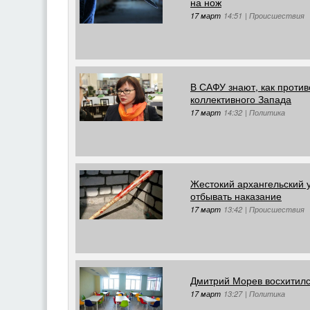
на нож
17 март
14:51
|
Происшествия
В САФУ знают, как против
коллективного Запада
17 март
14:32
|
Политика
Жестокий архангельский 
отбывать наказание
17 март
13:42
|
Происшествия
Дмитрий Морев восхитилс
17 март
13:27
|
Политика