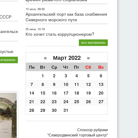
15 июль
09:00
Архангельский порт как база снабжения
 СССР
Северного морского пути
25 июнь
10:19
хангельск
Кто хочет стать коррупционером?
все материалы
грустью
«
Март 2022
»
материалы
Пн
Вт
Ср
Чт
Пт
Сб
Вс
1
2
3
4
5
6
7
8
9
10
11
12
13
14
15
16
17
18
19
20
21
22
23
24
25
26
27
28
29
30
31
Спонсор рубрики
"Северодвинский торговый центр"