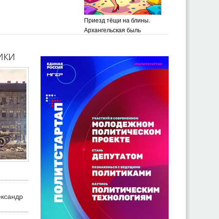
Приезд тёщи на блины.
Архангельская быль
ики
ександр