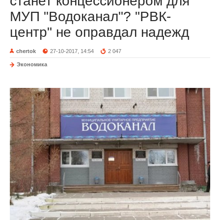
станет концессионером для
МУП "Водоканал"? "РВК-
центр" не оправдал надежд
chertok
27-10-2017, 14:54
2 047
Экономика