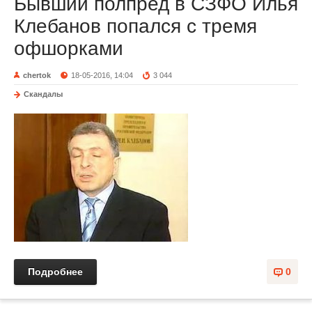
Бывший полпред в СЗФО Илья
Клебанов попался с тремя
офшорками
chertok
18-05-2016, 14:04
3 044
Скандалы
Подробнее
0