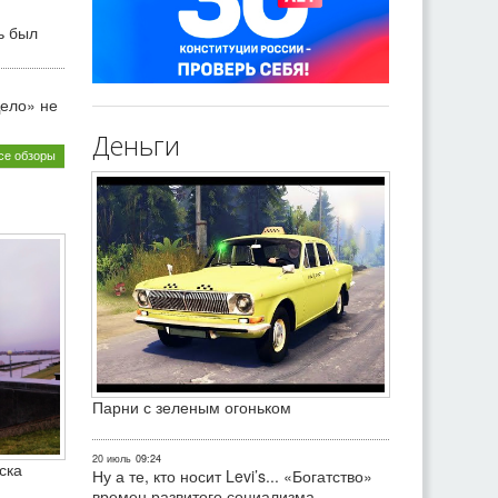
ь был
ело» не
Деньги
се обзоры
Парни с зеленым огоньком
20 июль
09:24
ска
Ну а те, кто носит Levi’s... «Богатство»
времен развитого социализма