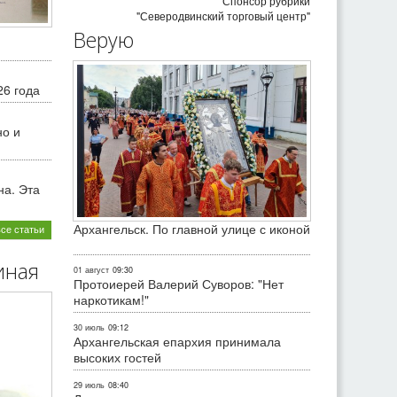
Спонсор рубрики
"Северодвинский торговый центр"
Верую
26 года
но и
на. Эта
Архангельск. По главной улице с иконой
все статьи
иная
01 август
09:30
Протоиерей Валерий Суворов: "Нет
наркотикам!"
30 июль
09:12
Архангельская епархия принимала
высоких гостей
29 июль
08:40