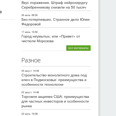
Вкус поражения. Штраф нейрохирургу
Серебренникову снизили на 50 тысяч
ив
06 июль
09:30
Без потерпевших. Странное дело Юлии
Федоровой
17 июнь
13:50
Город неумытых, или «Привет» от
чистюли Морозова
все материалы
Разное
05 август
14:49
Строительство монолитного дома под
ключ в Подмосковье: преимущества и
особенности технологии
05 август
14:48
Торговля акциями США: преимущества
для частных инвесторов и особенности
рынка
22 июль
15:09