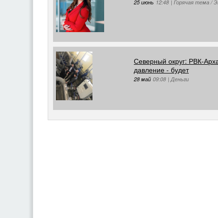
25 июнь
12:48
|
Горячая тема / Э
Северный округ: РВК-Арха
давление - будет
28 май
09:08
|
Деньги