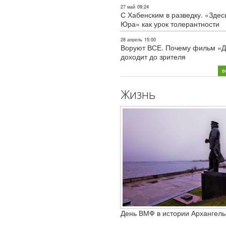
27 май
09:24
С Хабенским в разведку. «Здес
Юра» как урок толерантности
28 апрель
15:00
Воруют ВСЕ. Почему фильм «Д
доходит до зрителя
в
Жизнь
День ВМФ в истории Архангель