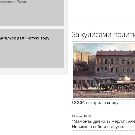
кономика / Жизнь
За кулисами полит
нгельск дал чистую воду,
СССР: выстрел в спину
29 июнь
10:00
"Мамонты давно вымерли". Ал
Новиков о себе и о других