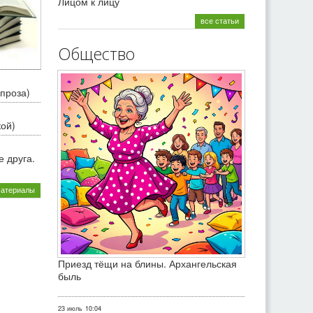
Лицом к лицу
все статьи
Общество
проза)
кой)
 друга.
материалы
Приезд тёщи на блины. Архангельская
быль
23 июль
10:04