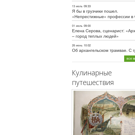
13 июль
09:33
Я бы в грузчики пошел.
«Непрестижные» профессии в
01 июль
09:00
Елена Серова, сценарист: «Ар
– город теплых людей»
26 июнь
10:02
Об архангельском трамвае. С 
все 
Кулинарные
путешествия