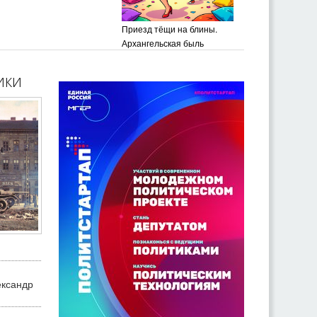
Приезд тёщи на блины.
Архангельская быль
ики
ександр