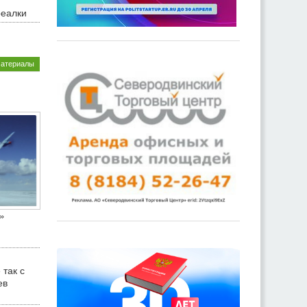
реалки
материалы
»
 так с
ев