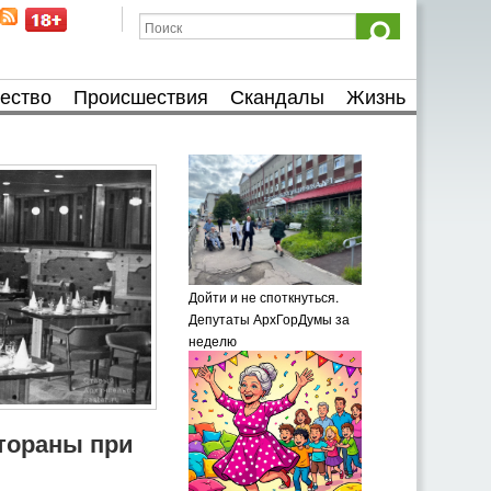
ество
Происшествия
Скандалы
Жизнь
Дойти и не споткнуться.
Депутаты АрхГорДумы за
неделю
тораны при