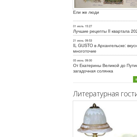
Ели же люди
01 июль
15:27
Лучшие рецепты II квартала 20
21 июнь
09:53
IL GUSTO в Архангельске: вкус
многоточие
05 июнь
09:00
От Екатерины Великой до Пути
загадочная солянка
Литературная гост