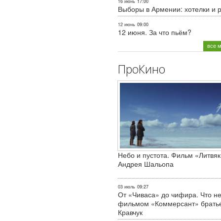
16 июнь
17:00
Выборы в Армении: хотелки и 
12 июнь
09:00
12 июня. За что пьём?
все 
ПроКино
Небо и пустота. Фильм «Литвяк
Андрея Шальопа
03 июль
09:27
От «Чиваса» до чифира. Что не
фильмом «Коммерсант» брать
Кравчук