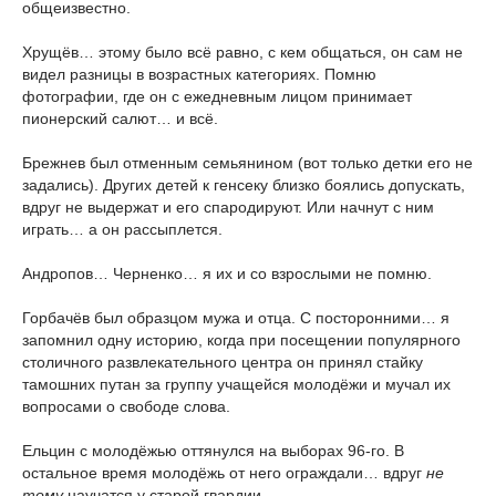
общеизвестно.
Хрущёв… этому было всё равно, с кем общаться, он сам не
видел разницы в возрастных категориях. Помню
фотографии, где он с ежедневным лицом принимает
пионерский салют… и всё.
Брежнев был отменным семьянином (вот только детки его не
задались). Других детей к генсеку близко боялись допускать,
вдруг не выдержат и его спародируют. Или начнут с ним
играть… а он рассыплется.
Андропов… Черненко… я их и со взрослыми не помню.
Горбачёв был образцом мужа и отца. С посторонними… я
запомнил одну историю, когда при посещении популярного
столичного развлекательного центра он принял стайку
тамошних путан за группу учащейся молодёжи и мучал их
вопросами о свободе слова.
Ельцин с молодёжью оттянулся на выборах 96-го. В
остальное время молодёжь от него ограждали… вдруг
не
тому
научатся у старой гвардии.