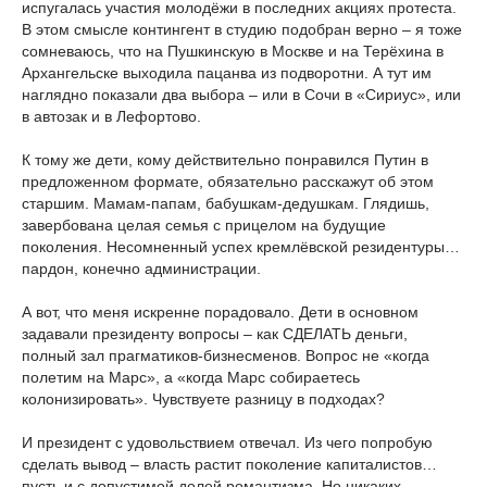
испугалась участия молодёжи в последних акциях протеста.
В этом смысле контингент в студию подобран верно – я тоже
сомневаюсь, что на Пушкинскую в Москве и на Терёхина в
Архангельске выходила пацанва из подворотни. А тут им
наглядно показали два выбора – или в Сочи в «Сириус», или
в автозак и в Лефортово.
К тому же дети, кому действительно понравился Путин в
предложенном формате, обязательно расскажут об этом
старшим. Мамам-папам, бабушкам-дедушкам. Глядишь,
завербована целая семья с прицелом на будущие
поколения. Несомненный успех кремлёвской резидентуры…
пардон, конечно администрации.
А вот, что меня искренне порадовало. Дети в основном
задавали президенту вопросы – как СДЕЛАТЬ деньги,
полный зал прагматиков-бизнесменов. Вопрос не «когда
полетим на Марс», а «когда Марс собираетесь
колонизировать». Чувствуете разницу в подходах?
И президент с удовольствием отвечал. Из чего попробую
сделать вывод – власть растит поколение капиталистов…
пусть и с допустимой долей романтизма. Но никаких