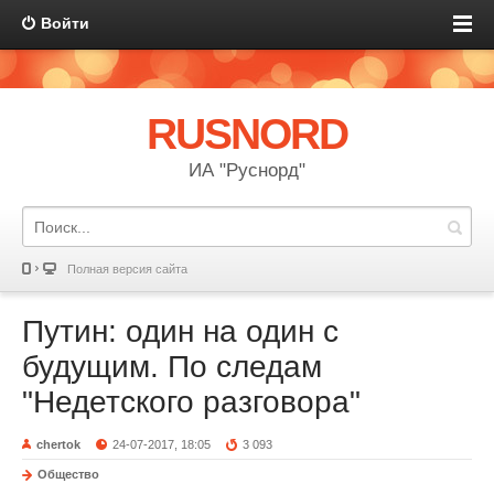
Войти
RUSNORD
ИА "Руснорд"
Полная версия сайта
Путин: один на один с
будущим. По следам
"Недетского разговора"
chertok
24-07-2017, 18:05
3 093
Общество