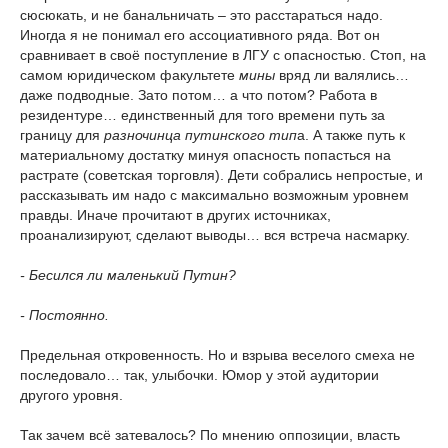
сюсюкать, и не банальничать – это расстараться надо.
Иногда я не понимал его ассоциативного ряда. Вот он
сравнивает в своё поступление в ЛГУ с опасностью. Стоп, на
самом юридическом факультете
мины
вряд ли валялись…
даже подводные. Зато потом… а что потом? Работа в
резидентуре… единственный для того времени путь за
границу для
разночинца путинского тип
а. А также путь к
материальному достатку минуя опасность попасться на
растрате (советская торговля). Дети собрались непростые, и
рассказывать им надо с максимально возможным уровнем
правды. Иначе прочитают в других источниках,
проанализируют, сделают выводы… вся встреча насмарку.
- Бесился ли маленький Путин?
- Постоянно.
Предельная откровенность. Но и взрыва веселого смеха не
последовало… так, улыбочки. Юмор у этой аудитории
другого уровня.
Так зачем всё затевалось? По мнению оппозиции, власть