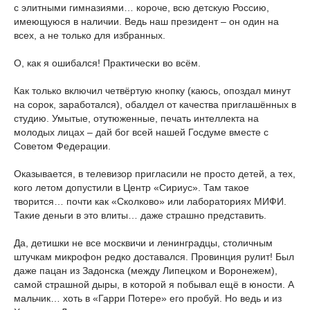
с элитными гимназиями… короче, всю детскую Россию,
имеющуюся в наличии. Ведь наш президент – он один на
всех, а не только для избранных.
О, как я ошибался! Практически во всём.
Как только включил четвёртую кнопку (каюсь, опоздал минут
на сорок, заработался), обалдел от качества приглашённых в
студию. Умытые, отутюженные, печать интеллекта на
молодых лицах – дай бог всей нашей Госдуме вместе с
Советом Федерации.
Оказывается, в телевизор пригласили не просто детей, а тех,
кого летом допустили в Центр «Сириус». Там такое
творится… почти как «Сколково» или лабораториях МИФИ.
Такие деньги в это влиты… даже страшно представить.
Да, детишки не все москвичи и ленинградцы, столичным
штучкам микрофон редко доставался. Провинция рулит! Был
даже пацан из Задонска (между Липецком и Воронежем),
самой страшной дыры, в которой я побывал ещё в юности. А
мальчик… хоть в «Гарри Потере» его пробуй. Но ведь и из