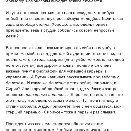
Холмогор Ломоносовы выходят, всякое случается.
И тут я стал сомневаться, что наш президент что-нибудь
поймёт про современную российскую молодёжь. Если такая
задача вообще стояла. Хорошо, а молодёжь поймёт
президента, ведь в студии собрались совсем непростые
детки?
Вот вопрос из зала – как мотивировать себя на службу в
армии. На мой взгляд, для такой аудитории ответ очевиден –
после какого-то года казармы («на тумбочке можно на одной
ноге отстоять») все дороги открыты, появляется очень
важный пункт в биографии для успешной карьеры в
управлении. А Путин начинает рассказывать про
заботу о
ближнем
. И какие же
ближние
у этих ребят, например, в
Сирии? Или в другой далёкой стране, где у России завтра
появятся
приватные интересы
. Впрочем, не исключая, что
это я нашу молодёжь совсем не знаю. Ту, что в пятницу в
студии собрали. А где, прикажете, мне с ней общаться, мой
старший парень о «Сириусе» тоже в первый раз слышит.
Президент изо всех сил старался общаться с этим
непростым контингентом. Чтобы и не заумничать, и не