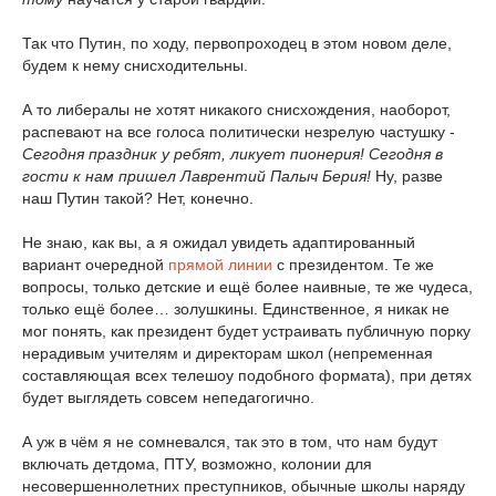
Так что Путин, по ходу, первопроходец в этом новом деле,
будем к нему снисходительны.
А то либералы не хотят никакого снисхождения, наоборот,
распевают на все голоса политически незрелую частушку -
Сегодня праздник у ребят, ликует пионерия! Сегодня в
гости к нам пришел Лаврентий Палыч Берия!
Ну, разве
наш Путин такой? Нет, конечно.
Не знаю, как вы, а я ожидал увидеть адаптированный
вариант очередной
прямой линии
с президентом. Те же
вопросы, только детские и ещё более наивные, те же чудеса,
только ещё более… золушкины. Единственное, я никак не
мог понять, как президент будет устраивать публичную порку
нерадивым учителям и директорам школ (непременная
составляющая всех телешоу подобного формата), при детях
будет выглядеть совсем непедагогично.
А уж в чём я не сомневался, так это в том, что нам будут
включать детдома, ПТУ, возможно, колонии для
несовершеннолетних преступников, обычные школы наряду