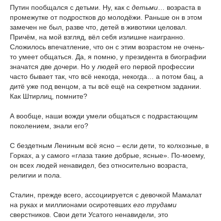
Путин пообщался с детьми. Ну, как с
детьми
… возраста в
промежутке от подростков до молодёжи. Раньше он в этом
замечен не был, разве что, детей в животики целовал.
Причём, на мой взгляд, вёл себя излишне наигранно.
Сложилось впечатление, что он с этим возрастом не очень-
то умеет общаться. Да, я помню, у президента в биографии
значатся две дочери. Но у людей его первой профессии
часто бывает так, что всё некогда, некогда… а потом бац, а
дитё уже под венцом, а ты всё ещё на секретном задании.
Как Штирлиц, помните?
А вообще, наши вожди умели общаться с подрастающим
поколением, знали его?
С бездетным Лениным всё ясно – если дети, то колхозные, в
Горках, а у самого «глаза такие добрые, ясные». По-моему,
он всех людей ненавидел, без относительно возраста,
религии и пола.
Сталин, прежде всего, ассоциируется с девочкой Мамалат
на руках и миллионами осиротевших
его трудами
сверстников. Свои дети Усатого ненавидели, это