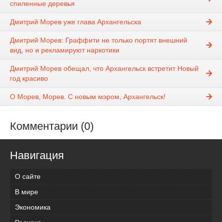
спиленные деревья
Дмитрий Морев уже глава Архангельска
Дмитрий Морев: Граффити не только портят внешний
вид, но и рекламируют наркотики
Дмитрий Морев обещал, что Архангельск встретит Новый
год красиво
О Морев, Морев. С новым мэром, Архангельск!
Комментарии (0)
Навигация
О сайте
В мире
Экономика