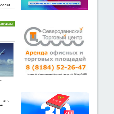
реалки
материалы
»
 так с
ев