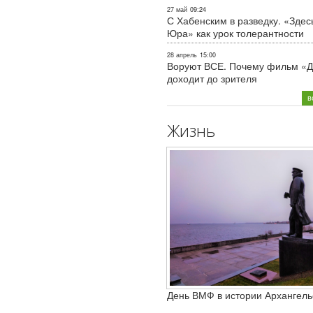
27 май
09:24
С Хабенским в разведку. «Здес
Юра» как урок толерантности
28 апрель
15:00
Воруют ВСЕ. Почему фильм «Д
доходит до зрителя
в
Жизнь
День ВМФ в истории Архангель