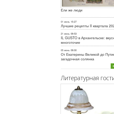
Ели же люди
01 июль
15:27
Лучшие рецепты II квартала 20
21 июнь
09:53
IL GUSTO в Архангельске: вкус
многоточие
05 июнь
09:00
От Екатерины Великой до Пути
загадочная солянка
Литературная гост