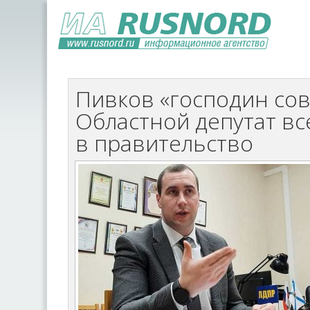
Пивков «господин со
Областной депутат вс
в правительство