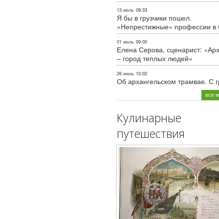
13 июль
09:33
Я бы в грузчики пошел.
«Непрестижные» профессии в
01 июль
09:00
Елена Серова, сценарист: «Ар
– город теплых людей»
26 июнь
10:02
Об архангельском трамвае. С 
все 
Кулинарные
путешествия