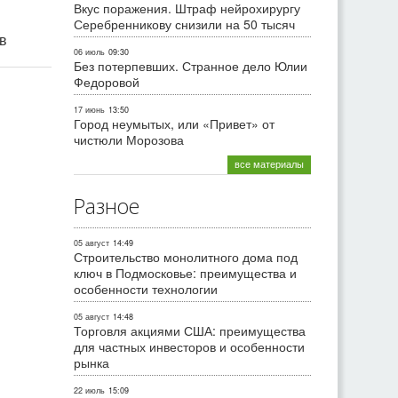
Вкус поражения. Штраф нейрохирургу
Серебренникову снизили на 50 тысяч
ив
06 июль
09:30
Без потерпевших. Странное дело Юлии
Федоровой
17 июнь
13:50
Город неумытых, или «Привет» от
чистюли Морозова
все материалы
Разное
05 август
14:49
Строительство монолитного дома под
ключ в Подмосковье: преимущества и
особенности технологии
05 август
14:48
Торговля акциями США: преимущества
для частных инвесторов и особенности
рынка
22 июль
15:09