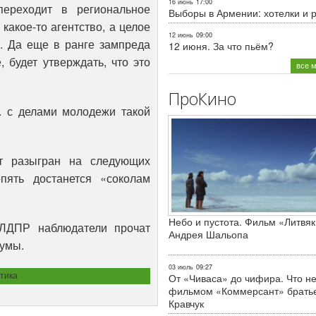
16 июнь
17:00
переходит в региональное
Выборы в Армении: хотелки и 
 какое-то агентство, а целое
12 июнь
09:00
. Да еще в ранге зампреда
12 июня. За что пьём?
, будет утверждать, что это
все 
ПроКино
 с делами молодежи такой
т разыгран на следующих
пять достанется «соколам
Небо и пустота. Фильм «Литвяк
 ЛДПР наблюдатели прочат
Андрея Шальопа
Думы.
03 июль
09:27
тика
От «Чиваса» до чифира. Что не
фильмом «Коммерсант» брать
Кравчук