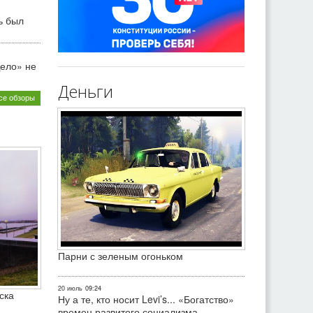
ь был
ело» не
Деньги
се обзоры
Парни с зеленым огоньком
20 июль
09:24
ска
Ну а те, кто носит Levi’s... «Богатство»
времен развитого социализма