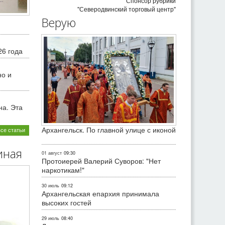
Спонсор рубрики
"Северодвинский торговый центр"
Верую
26 года
но и
на. Эта
Архангельск. По главной улице с иконой
все статьи
иная
01 август
09:30
Протоиерей Валерий Суворов: "Нет
наркотикам!"
30 июль
09:12
Архангельская епархия принимала
высоких гостей
29 июль
08:40