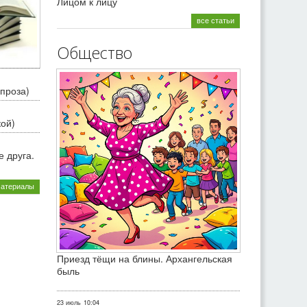
Лицом к лицу
все статьи
Общество
проза)
кой)
 друга.
материалы
Приезд тёщи на блины. Архангельская
быль
23 июль
10:04