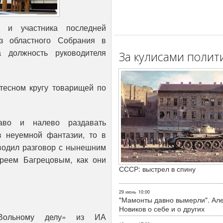
 и участника последней
из областного Собрания в
а должность руководителя
За кулисами полит
тесном кругу товарищей по
аво и налево раздавать
в неуемной фантазии, то в
иводил разговор с нынешним
дреем Багрецовым, как они
СССР: выстрел в спину
29 июнь
10:00
"Мамонты давно вымерли". Ал
Новиков о себе и о других
ольному делу» из ИА