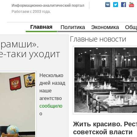
Информационно-аналитический портал
Работаем с 2003 года.
Главная
Политика
Экономика
Общ
Главные новости
врамши».
е-таки уходит
Несколько
дней назад
наше
агентство
сообщило
о
Жить красиво. Рес
советской власти