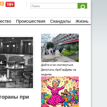
ество
Происшествия
Скандалы
Жизнь
Дойти и не споткнуться.
Депутаты АрхГорДумы за
неделю
тораны при