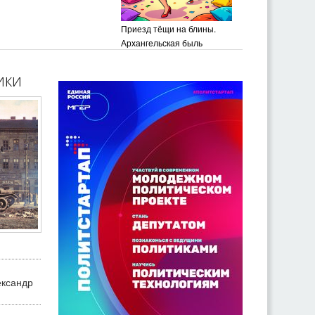
Приезд тёщи на блины.
Архангельская быль
ики
ександр