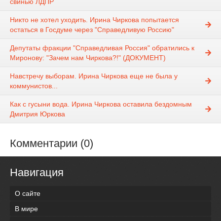
свинью ЛДПР
Никто не хотел уходить. Ирина Чиркова попытается
остаться в Госдуме через "Справедливую Россию"
Депутаты фракции "Справедливая Россия" обратились к
Миронову: "Зачем нам Чиркова?!" (ДОКУМЕНТ)
Навстречу выборам. Ирина Чиркова еще не была у
коммунистов...
Как с гусыни вода. Ирина Чиркова оставила бездомным
Дмитрия Юркова
Комментарии (0)
Навигация
О сайте
В мире