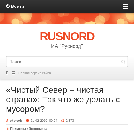
Войти
RUSNORD
ИА "Руснорд"
Полная версия сайта
«Чистый Север – чистая
страна»: Так что же делать с
мусором?
chertok
21-02-2019, 09:04
2 373
Политика
/
Экономика