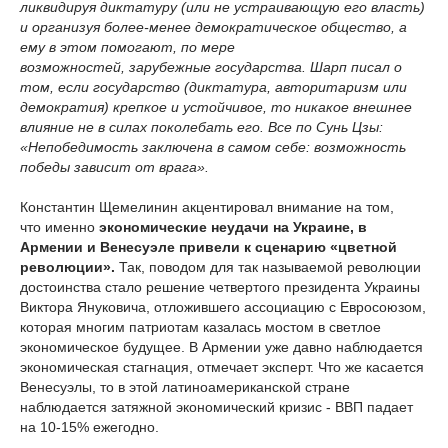
ликвидируя диктатуру (или не устраивающую его власть)
и организуя более-менее демократическое общество, а
ему в этом помогают, по мере
возможностей, зарубежные государства. Шарп писал о
том, если государство (диктатура, авторитаризм или
демократия) крепкое и устойчивое, то никакое внешнее
влияние не в силах поколебать его. Все по Сунь Цзы:
«Непобедимость заключена в самом себе: возможность
победы зависит от врага».
Константин Щемелинин акцентировал внимание на том,
что именно
экономические неудачи на Украине, в
Армении и Венесуэле привели к сценарию «цветной
революции».
Так, поводом для так называемой революции
достоинства стало решение четвертого президента Украины
Виктора Януковича, отложившего ассоциацию с Евросоюзом,
которая многим патриотам казалась мостом в светлое
экономическое будущее. В Армении уже давно наблюдается
экономическая стагнация, отмечает эксперт. Что же касается
Венесуэлы, то в этой латиноамериканской стране
наблюдается затяжной экономический кризис - ВВП падает
на 10-15% ежегодно.