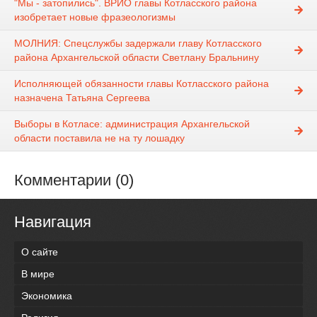
"Мы - затопились". ВРИО главы Котласского района
изобретает новые фразеологизмы
МОЛНИЯ: Спецслужбы задержали главу Котласского
района Архангельской области Светлану Бральнину
Исполняющей обязанности главы Котласского района
назначена Татьяна Сергеева
Выборы в Котласе: администрация Архангельской
области поставила не на ту лошадку
Комментарии (0)
Навигация
О сайте
В мире
Экономика