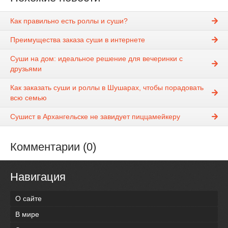
Как правильно есть роллы и суши?
Преимущества заказа суши в интернете
Суши на дом: идеальное решение для вечеринки с
друзьями
Как заказать суши и роллы в Шушарах, чтобы порадовать
всю семью
Сушист в Архангельске не завидует пиццамейкеру
Комментарии (0)
Навигация
О сайте
В мире