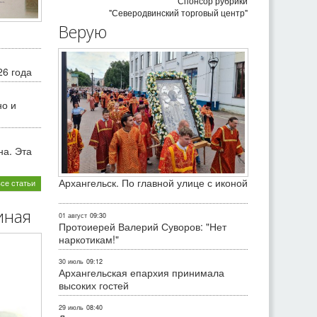
Спонсор рубрики
"Северодвинский торговый центр"
Верую
26 года
но и
на. Эта
Архангельск. По главной улице с иконой
все статьи
иная
01 август
09:30
Протоиерей Валерий Суворов: "Нет
наркотикам!"
30 июль
09:12
Архангельская епархия принимала
высоких гостей
29 июль
08:40