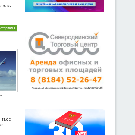
реалки
материалы
»
 так с
ев