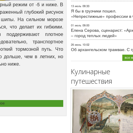
рный режим от -5 и ниже. В
13 июль
09:33
Я бы в грузчики пошел.
ыраженный глубокий рисунок
«Непрестижные» профессии в
 шипы. На сильном морозе
ся, что делает их гибкими.
01 июль
09:00
Елена Серова, сценарист: «Ар
ы поддерживают плотное
– город теплых людей»
овательно, транспортное
26 июнь
10:02
откий тормозной путь. Что
Об архангельском трамвае. С 
о дольше, чем в летних, но
все 
ьно ниже.
Кулинарные
путешествия
ное