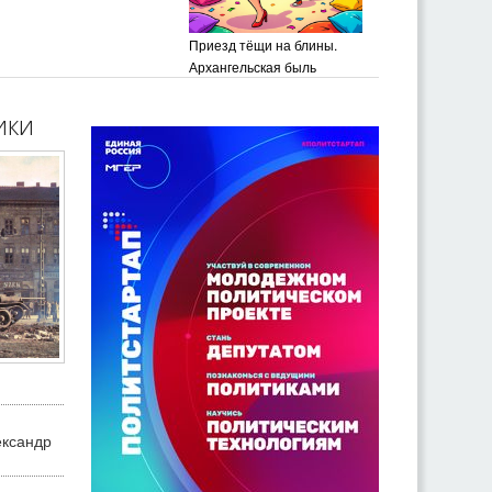
Приезд тёщи на блины.
Архангельская быль
ики
ександр