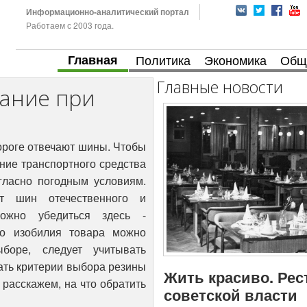
Информационно-аналитический портал
Работаем с 2003 года.
Главная
Политика
Экономика
Общ
Главные новости
мание при
ороге отвечают шины. Чтобы
ние транспортного средства
гласно погодным условиям.
т шин отечественного и
ожно убедиться здесь -
го изобилия товара можно
боре, следует учитывать
ать критерии выбора резины
Жить красиво. Рес
 расскажем, на что обратить
советской власти