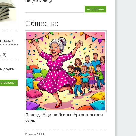
Лицом к лицу
все статьи
Общество
проза)
кой)
 друга.
материалы
Приезд тёщи на блины. Архангельская
быль
23 июль
10:04