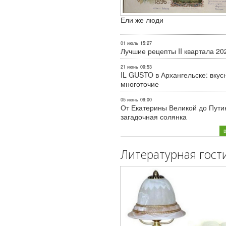
Ели же люди
01 июль
15:27
Лучшие рецепты II квартала 20
21 июнь
09:53
IL GUSTO в Архангельске: вкус
многоточие
05 июнь
09:00
От Екатерины Великой до Пути
загадочная солянка
Литературная гост