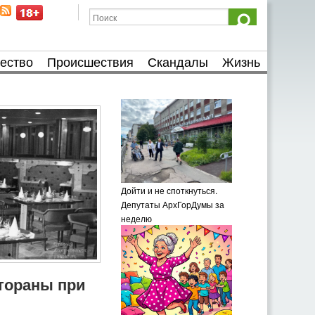
ество
Происшествия
Скандалы
Жизнь
Дойти и не споткнуться.
Депутаты АрхГорДумы за
неделю
тораны при