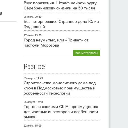
Вкус поражения. Штраф нейрохирургу
Серебренникову снизили на 50 тысяч
ив
06 июль
09:30
Без потерпевших. Странное дело Юлии
Федоровой
17 июнь
13:50
Город неумытых, или «Привет» от
чистюли Морозова
все материалы
Разное
05 август
14:49
Строительство монолитного дома под
ключ в Подмосковье: преимущества и
особенности технологии
05 август
14:48
Торговля акциями США: преимущества
для частных инвесторов и особенности
рынка
22 июль
15:09