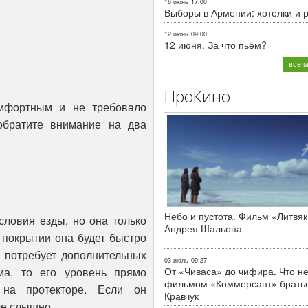
16 июнь
17:00
Выборы в Армении: хотелки и 
12 июнь
09:00
12 июня. За что пьём?
все 
ПроКино
мфортным и не требовало
обратите внимание на два
Небо и пустота. Фильм «Литвяк
словия езды, но она только
Андрея Шальопа
 покрытии она будет быстро
а потребует дополнительных
03 июль
09:27
От «Чиваса» до чифира. Что не
а, то его уровень прямо
фильмом «Коммерсант» брать
 на протекторе. Если он
Кравчук
че слышно.