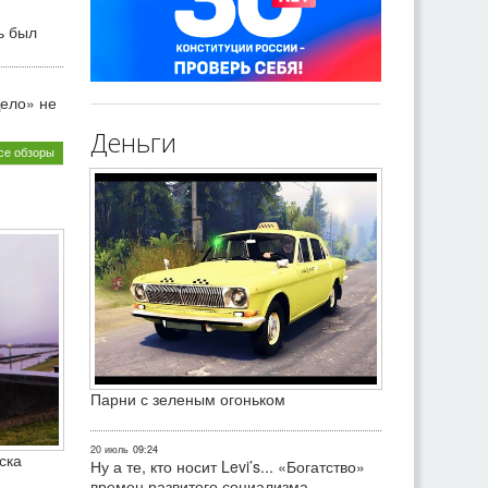
ь был
ело» не
Деньги
се обзоры
Парни с зеленым огоньком
20 июль
09:24
ска
Ну а те, кто носит Levi’s... «Богатство»
времен развитого социализма