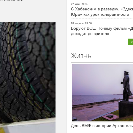
27 май
09:24
С Хабенским в разведку. «Здес
Юра» как урок толерантности
28 апрель
15:00
Воруют ВСЕ. Почему фильм «Д
доходит до зрителя
в
Жизнь
День ВМФ в истории Архангель