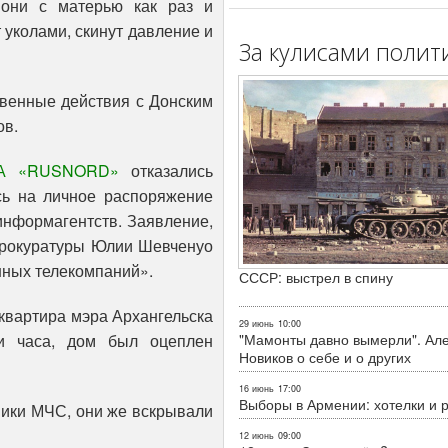
 они с матерью как раз и
т уколами, скинут давление и
За кулисами полит
венные действия с Донским
ов.
А «RUSNORD»
отказались
сь на личное распоряжение
информагентств. Заявление,
прокуратуры Юлии Шевченуо
нных телекомпаний».
СССР: выстрел в спину
квартира мэра Архангельска
29 июнь
10:00
"Мамонты давно вымерли". Ал
и часа, дом был оцеплен
Новиков о себе и о других
16 июнь
17:00
Выборы в Армении: хотелки и 
ники МЧС, они же вскрывали
12 июнь
09:00