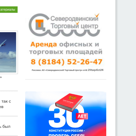
материалы
»
 так с
ев
ь был