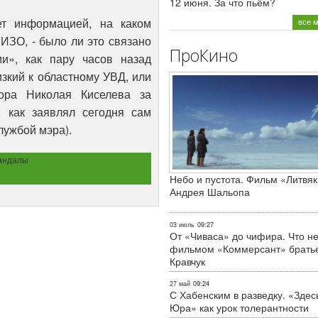
12 июня. За что пьём?
ет информацией, на каком
все 
ИЗО, - было ли это связано
ПроКино
и», как пару часов назад
изкий к областному УВД, или
ора Николая Киселева за
 как заявлял сегодня сам
лужбой мэра).
андалы
Небо и пустота. Фильм «Литвяк
Андрея Шальопа
03 июль
09:27
От «Чиваса» до чифира. Что не
фильмом «Коммерсант» брать
Кравчук
27 май
09:24
С Хабенским в разведку. «Здес
Юра» как урок толерантности