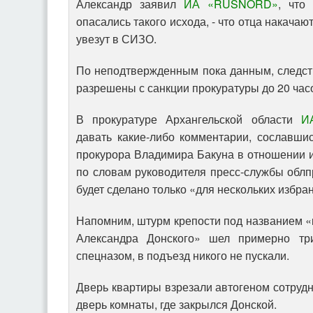
Александр заявил
ИА «RUSNORD»
, что
опасались такого исхода, - что отца накачаю
увезут в СИЗО.
По неподтвержденным пока данным, следст
разрешены с санкции прокуратуры до 20 час
В прокуратуре Архангельской области
И
давать какие-либо комментарии, сославши
прокурора Владимира Бакуна в отношении 
по словам руководителя пресс-службы обл
будет сделано только «для нескольких избра
Напомним, штурм крепости под названием «
Александра Донского» шел примерно тр
спецназом, в подъезд никого не пускали.
Дверь квартиры взрезали автогеном сотруд
дверь комнаты, где закрылся Донской.