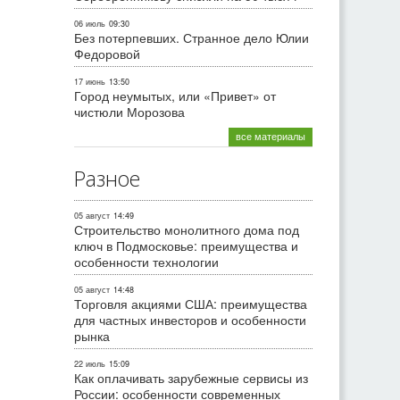
06 июль
09:30
Без потерпевших. Странное дело Юлии
Федоровой
17 июнь
13:50
Город неумытых, или «Привет» от
чистюли Морозова
все материалы
Разное
05 август
14:49
Строительство монолитного дома под
ключ в Подмосковье: преимущества и
особенности технологии
05 август
14:48
Торговля акциями США: преимущества
для частных инвесторов и особенности
рынка
22 июль
15:09
Как оплачивать зарубежные сервисы из
России: особенности современных