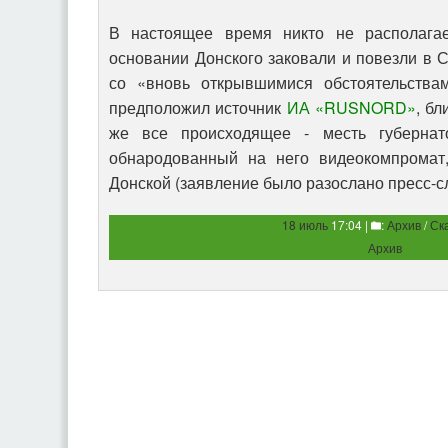
В настоящее время никто не располага
основании Донского заковали и повезли в С
со «вновь открывшимися обстоятельствам
предположил источник
ИА «RUSNORD»
, бл
же все происходящее - месть губернат
обнародованный на него видеокомпромат,
Донской (заявление было разослано пресс-с
18 июль
17:04 |
:
Архив
/
Ск
Архив