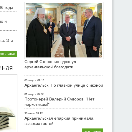
26 года
но и
на. Эта
все статьи
Сергей Степашин вдохнул
иная
архангельской благодати
03 август
09:15
Архангельск. По главной улице с иконой
01 август
09:30
Протоиерей Валерий Суворов: "Нет
наркотикам!"
30 июль
09:12
Архангельская епархия принимала
высоких гостей
все статьи