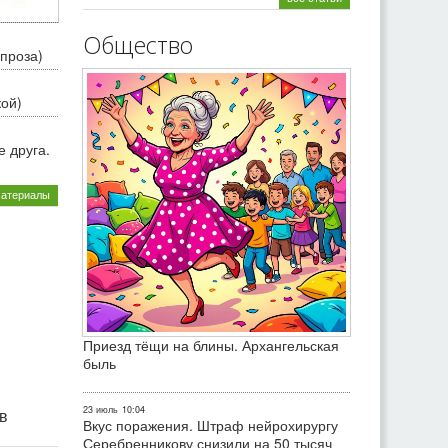
Общество
проза)
кой)
 друга.
материалы
Приезд тёщи на блины. Архангельская
быль
23 июль
10:04
ив
Вкус поражения. Штраф нейрохирургу
Серебренникову снизили на 50 тысяч