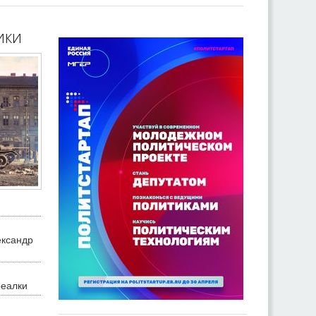
ики
ександр
реалки