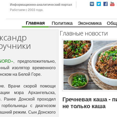
Информационно-аналитический портал
Работаем с 2003 года.
Главная
Политика
Экономика
Общ
Главные новости
ександр
ручники
NORD»
, предположительно,
нный изолятор временного
ском на Белой Горе.
ние. Врачи скорой помощи
ации мэра Архангельска,
Гречневая каша - 
е. Ранее Донской проходил
не только каша
 горбольницы с диагнозом
машний режим. Сын Донского