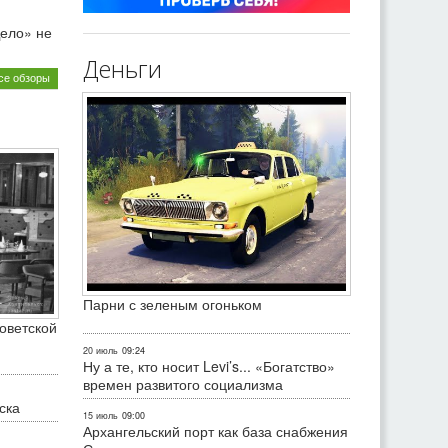
ело» не
Деньги
се обзоры
Парни с зеленым огоньком
оветской
20 июль
09:24
Ну а те, кто носит Levi’s... «Богатство»
времен развитого социализма
ска
15 июль
09:00
Архангельский порт как база снабжения