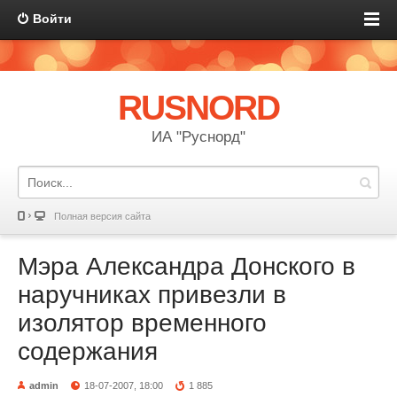
Войти
RUSNORD
ИА "Руснорд"
Полная версия сайта
Мэра Александра Донского в
наручниках привезли в
изолятор временного
содержания
admin
18-07-2007, 18:00
1 885