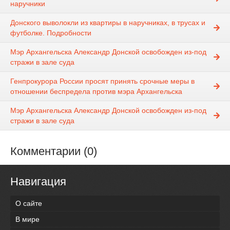
наручники
Донского выволокли из квартиры в наручниках, в трусах и
футболке. Подробности
Мэр Архангельска Александр Донской освобожден из-под
стражи в зале суда
Генпрокурора России просят принять срочные меры в
отношении беспредела против мэра Архангельска
Мэр Архангельска Александр Донской освобожден из-под
стражи в зале суда
Комментарии (0)
Навигация
О сайте
В мире