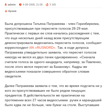
admin
4-08-2008, 21:08
3 165
Архив
Была допрошена Татьяна Патракеева - член Горизбиркома,
присутствовавшая при пересчете голосов 28-29 мая.
Практически с первых ее слов начались расхождения с тем,
что еще несколько дней назад всем присутствующим
демонстрировала видеозапись пересчета голосов, сообщает
корреспондент
ИА «RUSNORD»
. Так, в ходе допроса
Патракеева утвердительно заявила, что пересчет голосов
никогда не велся из двух пачек одновременно. «Сначала
считали голоса за одного кандидата, например, за Павленко,
после этого велся пересчет за Базанову». Кадры же
видеосъемки показали совершенно обратное словам
свидетеля.
Далее Патракеева заявила о том, что во время подсчета ни у
кого из присутствовавших не было рядом пишущих
предметов. В действительности же практически на
протяжении всех 27 часов видеосъемки ручек и карандашей
было едва ли не больше, чем бумаг на столе. Выступавшие