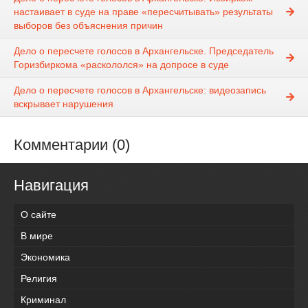
настаивает в суде на праве «пересчитывать» результаты
выборов без объяснения причин
Дело о пересчете голосов в Архангельске. Председатель
Горизбиркома «раскололся» на допросе в суде
Дело о пересчете голосов в Архангельске: видеозапись
вскрывает нарушения
Комментарии (0)
Навигация
О сайте
В мире
Экономика
Религия
Криминал