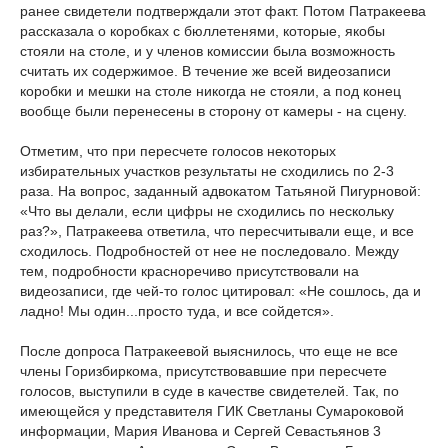
ранее свидетели подтверждали этот факт. Потом Патракеева
рассказала о коробках с бюллетенями, которые, якобы
стояли на столе, и у членов комиссии была возможность
считать их содержимое. В течение же всей видеозаписи
коробки и мешки на столе никогда не стояли, а под конец
вообще были перенесены в сторону от камеры - на сцену.
Отметим, что при пересчете голосов некоторых
избирательных участков результаты не сходились по 2-3
раза. На вопрос, заданный адвокатом Татьяной Пигурновой:
«Что вы делали, если цифры не сходились по нескольку
раз?», Патракеева ответила, что пересчитывали еще, и все
сходилось. Подробностей от нее не последовало. Между
тем, подробности красноречиво присутствовали на
видеозаписи, где чей-то голос цитировал: «Не сошлось, да и
ладно! Мы один...просто туда, и все сойдется».
После допроса Патракеевой выяснилось, что еще не все
члены Горизбиркома, присутствовавшие при пересчете
голосов, выступили в суде в качестве свидетелей. Так, по
имеющейся у представителя ГИК Светланы Сумароковой
информации, Мария Иванова и Сергей Севастьянов 3