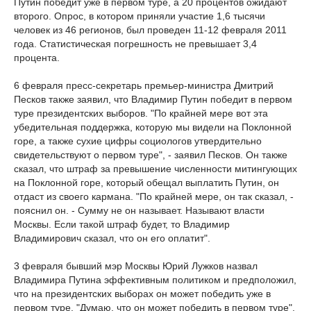
Путин победит уже в первом туре, а 20 процентов ожидают
второго. Опрос, в котором приняли участие 1,6 тысячи
человек из 46 регионов, был проведен 11-12 февраля 2011
года. Статистическая погрешность не превышает 3,4
процента.
6 февраля пресс-секретарь премьер-министра Дмитрий
Песков также заявил, что Владимир Путин победит в первом
туре президентских выборов. "По крайней мере вот эта
убедительная поддержка, которую мы видели на Поклонной
горе, а также сухие цифры социологов утвердительно
свидетельствуют о первом туре", - заявил Песков. Он также
сказал, что штраф за превышение численности митингующих
на Поклонной горе, который обещал выплатить Путин, он
отдаст из своего кармана. "По крайней мере, он так сказал, -
пояснил он. - Сумму не он называет. Называют власти
Москвы. Если такой штраф будет, то Владимир
Владимирович сказал, что он его оплатит".
3 февраля бывший мэр Москвы Юрий Лужков назвал
Владимира Путина эффективным политиком и предположил,
что на президентских выборах он может победить уже в
первом туре. "Думаю, что он может победить в первом туре",