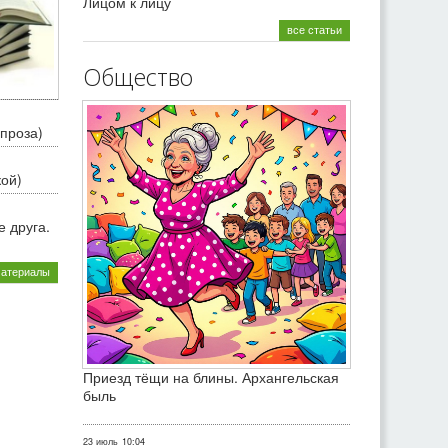
Лицом к лицу
все статьи
Общество
проза)
кой)
 друга.
материалы
Приезд тёщи на блины. Архангельская
быль
23 июль
10:04