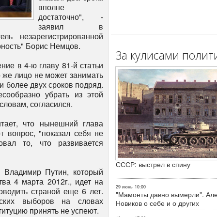
вполне
достаточно", -
заявил в
ель незарегистрированной
ность" Борис Немцов.
За кулисами полит
ие в 4-ю главу 81-й статьи
то же лицо не может занимать
 более двух сроков подряд.
есообразно убрать из этой
 словам, согласился.
тает, что нынешний глава
т вопрос, "показал себя не
вовал то, что развивается
СССР: выстрел в спину
 Владимир Путин, который
ва 4 марта 2012г., идет на
29 июнь
10:00
оводить страной еще 6 лет.
"Мамонты давно вымерли". Ал
ских выборов на словах
Новиков о себе и о других
итуцию принять не успеют.