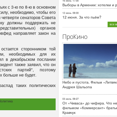
16 июнь
17:00
Выборы в Армении: хотелки и 
тьях с 3-ю по 8-ю в основном
силу, необходимо, чтобы его
12 июнь
09:00
12 июня. За что пьём?
и четверти сенаторов Совета
вку должны поддержать не
все 
редставительных) органов
овфед направляет закон на
ПроКино
 остается сторонником той
ии, необходимых для их
ил в декабрьском послании
идент также заявил, что он
тских партий", поэтому
 больше не будет.
Небо и пустота. Фильм «Литвяк
аспад таких политических
Андрея Шальопа
03 июль
09:27
Политика
От «Чиваса» до чифира. Что не
фильмом «Коммерсант» брать
Кравчук