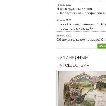
13 июль
09:33
Я бы в грузчики пошел.
«Непрестижные» профессии в
01 июль
09:00
Елена Серова, сценарист: «Ар
– город теплых людей»
26 июнь
10:02
Об архангельском трамвае. С 
все 
Кулинарные
путешествия