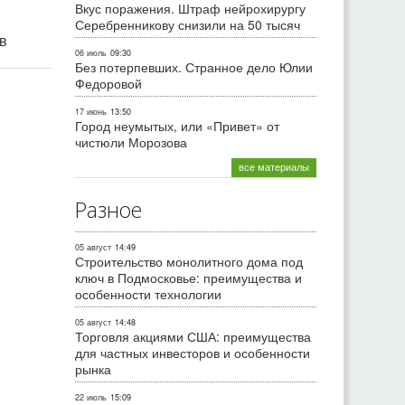
Вкус поражения. Штраф нейрохирургу
Серебренникову снизили на 50 тысяч
ив
06 июль
09:30
Без потерпевших. Странное дело Юлии
Федоровой
17 июнь
13:50
Город неумытых, или «Привет» от
чистюли Морозова
все материалы
Разное
05 август
14:49
Строительство монолитного дома под
ключ в Подмосковье: преимущества и
особенности технологии
05 август
14:48
Торговля акциями США: преимущества
для частных инвесторов и особенности
рынка
22 июль
15:09