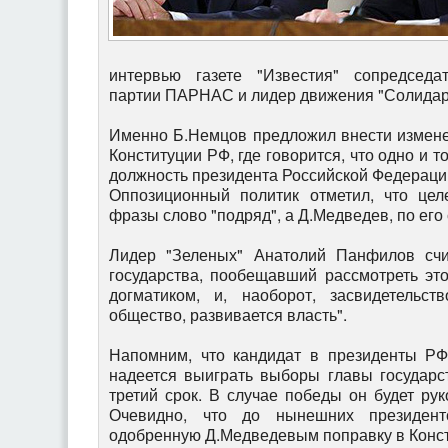
интервью газете "Известия" сопредседат
партии ПАРНАС и лидер движения "Солидар
Именно Б.Немцов предложил внести изменен
Конституции РФ, где говорится, что одно и 
должность президента Российской Федерации
Оппозиционный политик отметил, что цел
фразы слово "подряд", а Д.Медведев, по его
Лидер "Зеленых" Анатолий Панфилов счи
государства, пообещавший рассмотреть это
догматиком, и, наоборот, засвидетельст
общество, развивается власть".
Напомним, что кандидат в президенты РФ
надеется выиграть выборы главы государст
третий срок. В случае победы он будет рук
Очевидно, что до нынешних президент
одобренную Д.Медведевым поправку в Конст