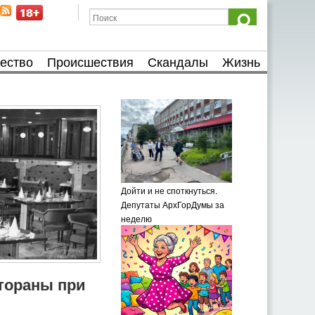
ество
Происшествия
Скандалы
Жизнь
Дойти и не споткнуться.
Депутаты АрхГорДумы за
неделю
тораны при