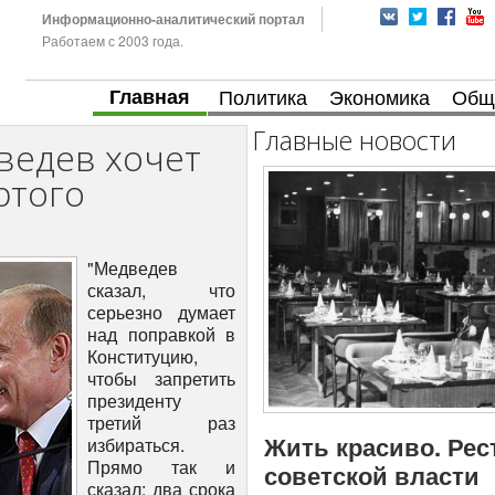
Информационно-аналитический портал
Работаем с 2003 года.
Главная
Политика
Экономика
Общ
Главные новости
ведев хочет
ртого
"Медведев
сказал, что
серьезно думает
над поправкой в
Конституцию,
чтобы запретить
президенту
третий раз
Жить красиво. Рес
избираться.
Прямо так и
советской власти
сказал: два срока