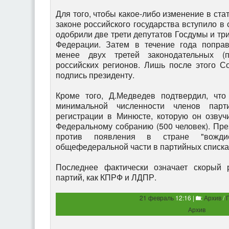
Для того, чтобы какое-либо изменение в ста
законе российского государства вступило в 
одобрили две трети депутатов Госдумы и тр
Федерации. Затем в течение года попра
менее двух третей законодательных (п
российских регионов. Лишь после этого С
подпись президенту.
Кроме того, Д.Медведев подтвердил, что
минимальной численности членов парт
регистрации в Минюсте, которую он озвуч
Федеральному собранию (500 человек). През
против появления в стране "вождис
общефедеральной части в партийных списках
Последнее фактически означает скорый р
партий, как КПРФ и ЛДПР.
21 февраль
12:16 |
:
Архив
/
Архив