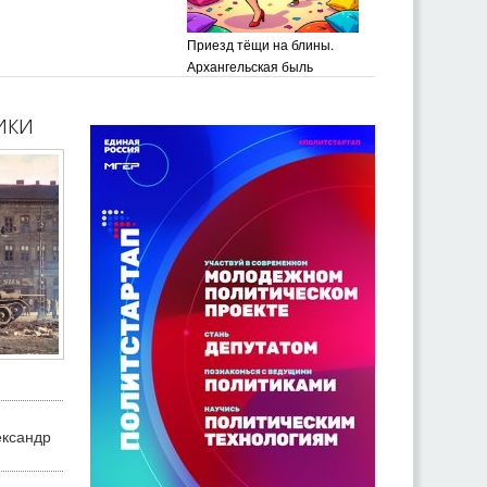
Приезд тёщи на блины.
Архангельская быль
ики
ександр