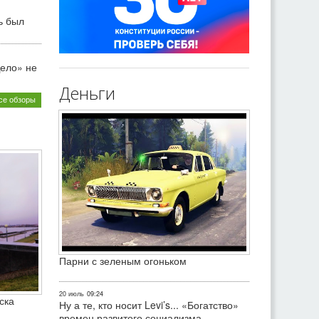
ь был
ело» не
Деньги
се обзоры
Парни с зеленым огоньком
20 июль
09:24
ска
Ну а те, кто носит Levi’s... «Богатство»
времен развитого социализма