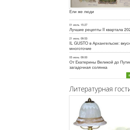
Ели же люди
01 июль
15:27
Лучшие рецепты II квартала 20
21 июнь
09:53
IL GUSTO в Архангельске: вкус
многоточие
05 июнь
09:00
От Екатерины Великой до Пути
загадочная солянка
Литературная гост