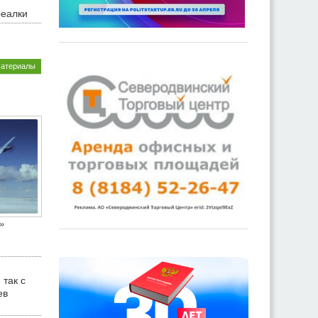
реалки
материалы
»
 так с
ев