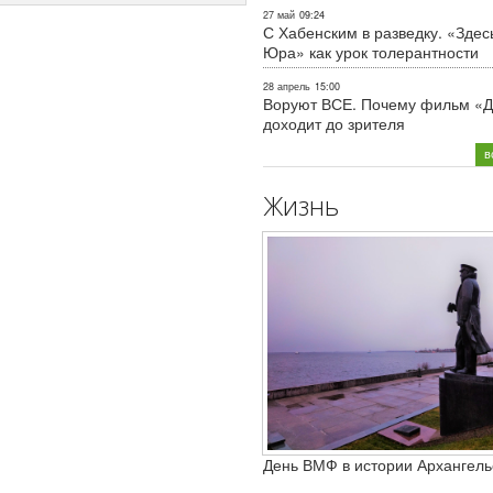
27 май
09:24
С Хабенским в разведку. «Здес
Юра» как урок толерантности
28 апрель
15:00
Воруют ВСЕ. Почему фильм «Д
доходит до зрителя
в
Жизнь
День ВМФ в истории Архангель