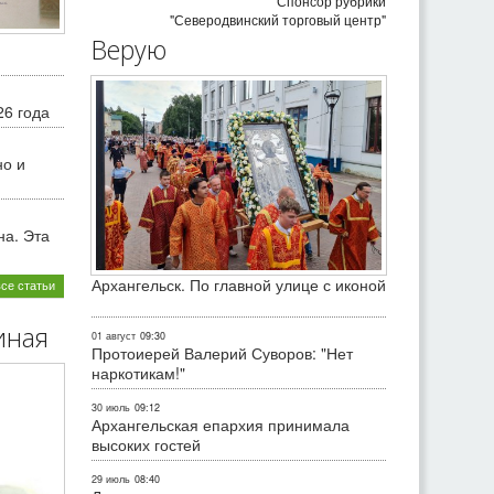
Спонсор рубрики
"Северодвинский торговый центр"
Верую
26 года
но и
на. Эта
Архангельск. По главной улице с иконой
все статьи
иная
01 август
09:30
Протоиерей Валерий Суворов: "Нет
наркотикам!"
30 июль
09:12
Архангельская епархия принимала
высоких гостей
29 июль
08:40