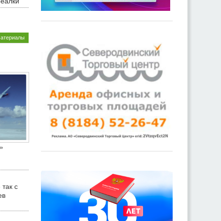
реалки
материалы
»
 так с
ев