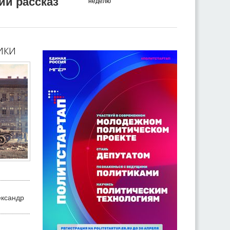
ий рассказ
неделю
ики
ександр