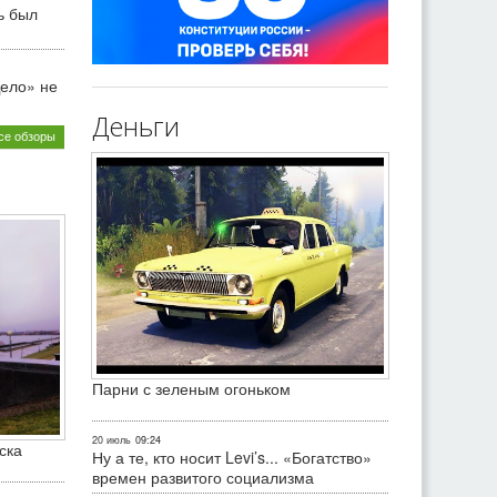
ь был
ело» не
Деньги
се обзоры
Парни с зеленым огоньком
20 июль
09:24
ска
Ну а те, кто носит Levi’s... «Богатство»
времен развитого социализма