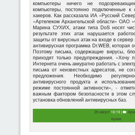
компьютеры ничего не подозревающих
компьютеры, постоянно подключенные к с
хакеров. Как рассказала ИА «Русский Севе
«Артелеком Архангельской области» ОАО 
Марина СУХИХ, атаки типа DoS носят чист
результате этих атак нарушается работо
защиты от вирусных атак на входе в сервер
антивирусная программа Dr.WEB, которая о
Поэтому письма, содержащие вирусы, бло
приходят только предупреждения. «Хочу п
Интернета очень аккуратно работать с элект
письма от неизвестных адресатов, не со
предложения. Необходимо регуляр
антивирусного продукта и использован
режиме постоянной активности», - отмет
важным фактором безопасности в этом сл
установка обновлений антивирусных баз.
26 август
16:19 |
:
Арх
Архив