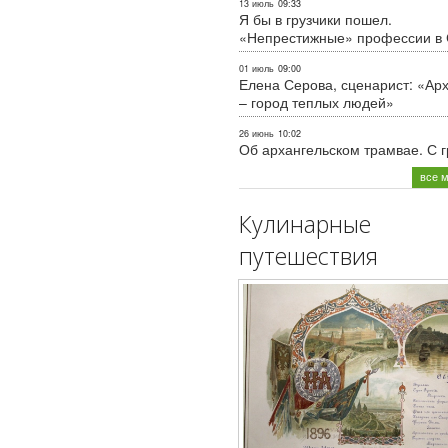
13 июль
09:33
Я бы в грузчики пошел.
«Непрестижные» профессии в
01 июль
09:00
Елена Серова, сценарист: «Ар
– город теплых людей»
26 июнь
10:02
Об архангельском трамвае. С 
все 
Кулинарные
путешествия