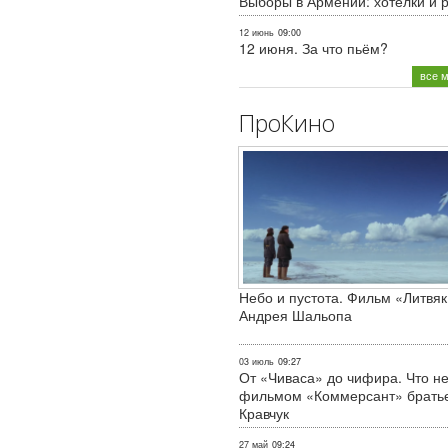
Выборы в Армении: хотелки и 
12 июнь
09:00
12 июня. За что пьём?
все 
ПроКино
Небо и пустота. Фильм «Литвяк
Андрея Шальопа
03 июль
09:27
От «Чиваса» до чифира. Что не
фильмом «Коммерсант» брать
Кравчук
27 май
09:24