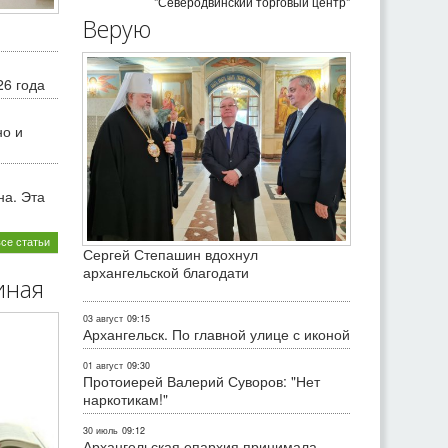
"Северодвинский торговый центр"
Верую
26 года
но и
на. Эта
все статьи
Сергей Степашин вдохнул
архангельской благодати
иная
03 август
09:15
Архангельск. По главной улице с иконой
01 август
09:30
Протоиерей Валерий Суворов: "Нет
наркотикам!"
30 июль
09:12
Архангельская епархия принимала