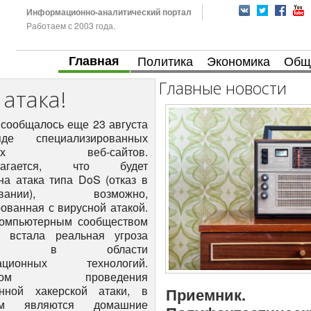
Информационно-аналитический портал
Работаем с 2003 года.
Главная
Политика
Экономика
Общ
Главные новости
атака!
 сообщалось еще 23 августа
е специализированных
рских веб-сайтов.
олагается, что будет
на атака типа DoS (отказ в
живании), возможно,
ованная с вирусной атакой.
омпьютерным сообществом
 встала реальная угроза
ктов в области
ационных технологий.
ством проведения
нной хакерской атаки, в
Приемник.
ом являются домашние