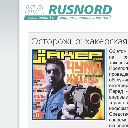
Осторожно: хакерская 
Об этом
на ряд
хаке
Предп
проведе
обслу
интегрир
Перед к
впервые
тера
информ
Сред
совреме
основн