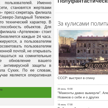
Полуфантастическ
 пользователей. Именно
ети, становятся жертвами
р» пресс-секретарь филиала
«Северо-Западный Телеком»
о технический характер. В
За кулисами полит
способность объектов. Для
 филиала «Артелеком» стоит
бновляется каждые 24 часа.
кируются, а пользователям
осоветовать пользователям
ронной почтой, не открывать
глашаться на сомнительные
ное обновление вашего
ие антивирусной защиты в
ила Сухих. По ее словам,
учае является оперативная
СССР: выстрел в спину
ив
29 июнь
10:00
"Мамонты давно вымерли". Ал
Новиков о себе и о других
16 июнь
17:00