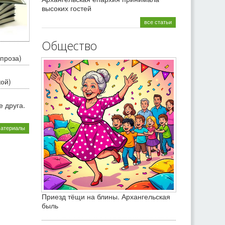
высоких гостей
все статьи
Общество
проза)
кой)
 друга.
материалы
Приезд тёщи на блины. Архангельская
быль