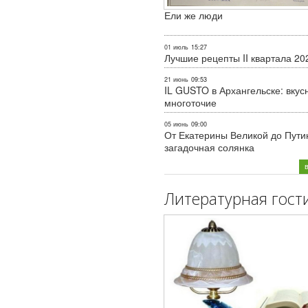
Ели же люди
01 июль
15:27
Лучшие рецепты II квартала 20
21 июнь
09:53
IL GUSTO в Архангельске: вкус
многоточие
05 июнь
09:00
От Екатерины Великой до Пути
загадочная солянка
Литературная гост