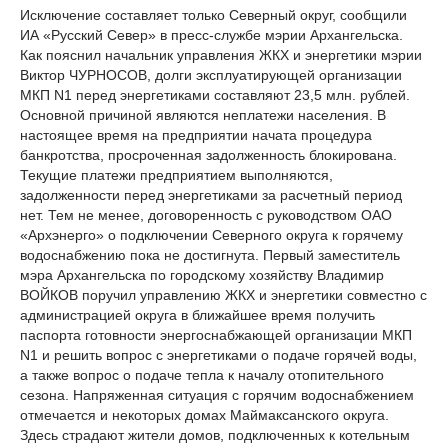
Исключение составляет только Северный округ, сообщили
ИА «Русский Север» в пресс-службе мэрии Архангельска.
Как пояснил начальник управления ЖКХ и энергетики мэрии
Виктор ЧУРНОСОВ, долги эксплуатирующей организации
МКП N1 перед энергетиками составляют 23,5 млн. рублей.
Основной причиной являются неплатежи населения. В
настоящее время на предприятии начата процедура
банкротства, просроченная задолженность блокирована.
Текущие платежи предприятием выполняются,
задолженности перед энергетиками за расчетный период
нет. Тем не менее, договоренность с руководством ОАО
«Архэнерго» о подключении Северного округа к горячему
водоснабжению пока не достигнута. Первый заместитель
мэра Архангельска по городскому хозяйству Владимир
ВОЙКОВ поручил управлению ЖКХ и энергетики совместно с
администрацией округа в ближайшее время получить
паспорта готовности энергоснабжающей организации МКП
N1 и решить вопрос с энергетиками о подаче горячей воды,
а также вопрос о подаче тепла к началу отопительного
сезона. Напряженная ситуация с горячим водоснабжением
отмечается и некоторых домах Маймаксанского округа.
Здесь страдают жители домов, подключенных к котельным