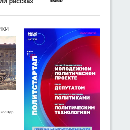
ий рассказ
неделю
ики
ександр