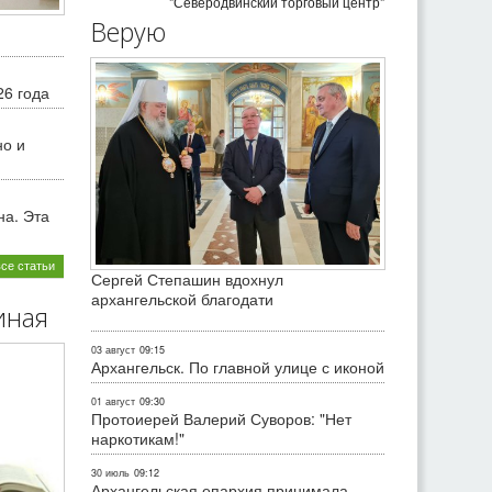
"Северодвинский торговый центр"
Верую
26 года
но и
на. Эта
все статьи
Сергей Степашин вдохнул
архангельской благодати
иная
03 август
09:15
Архангельск. По главной улице с иконой
01 август
09:30
Протоиерей Валерий Суворов: "Нет
наркотикам!"
30 июль
09:12
Архангельская епархия принимала