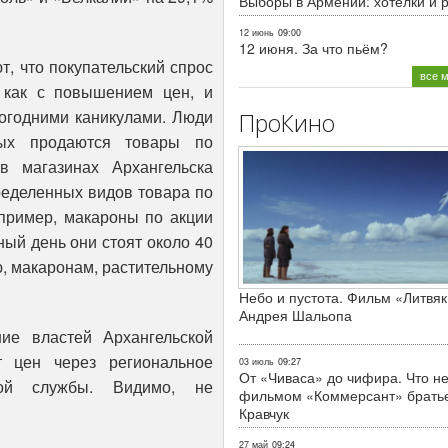
Выборы в Армении: хотелки и 
12 июнь
09:00
12 июня. За что пьём?
, что покупательский спрос
все 
 как с повышением цен, и
вогодними каникулами. Люди
ПроКино
рых продаются товары по
 магазинах Архангельска
ределенных видов товара по
пример, макароны по акции
чный день они стоят около 40
ю, макаронам, растительному
Небо и пустота. Фильм «Литвяк
Андрея Шальопа
ие властей Архангельской
т цен через региональное
03 июль
09:27
От «Чиваса» до чифира. Что не
ной службы. Видимо, не
фильмом «Коммерсант» брать
Кравчук
27 май
09:24