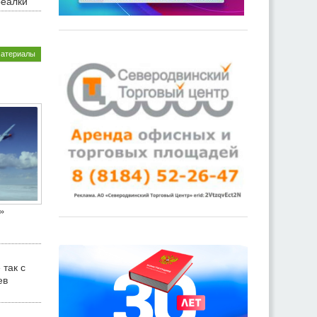
реалки
материалы
»
 так с
ев