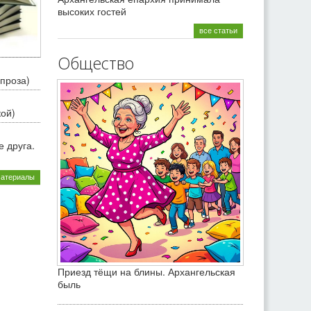
высоких гостей
все статьи
Общество
проза)
кой)
 друга.
материалы
Приезд тёщи на блины. Архангельская
быль