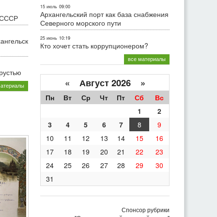
15 июль
09:00
Архангельский порт как база снабжения
 СССР
Северного морского пути
25 июнь
10:19
хангельск
Кто хочет стать коррупционером?
все материалы
грустью
«
Август 2026 »
материалы
Пн
Вт
Ср
Чт
Пт
Сб
Вс
1
2
3
4
5
6
7
8
9
10
11
12
13
14
15
16
17
18
19
20
21
22
23
24
25
26
27
28
29
30
31
Спонсор рубрики