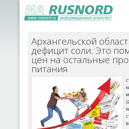
Архангельской област
дефицит соли. Это по
цен на остальные пр
питания
к
м
(
к
с
в