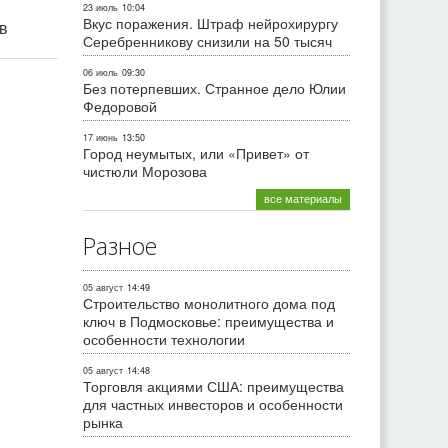
23 июль
10:04
Вкус поражения. Штраф нейрохирургу
ив
Серебренникову снизили на 50 тысяч
06 июль
09:30
Без потерпевших. Странное дело Юлии
Федоровой
17 июнь
13:50
Город неумытых, или «Привет» от
чистюли Морозова
все материалы
Разное
05 август
14:49
Строительство монолитного дома под
ключ в Подмосковье: преимущества и
особенности технологии
05 август
14:48
Торговля акциями США: преимущества
для частных инвесторов и особенности
рынка