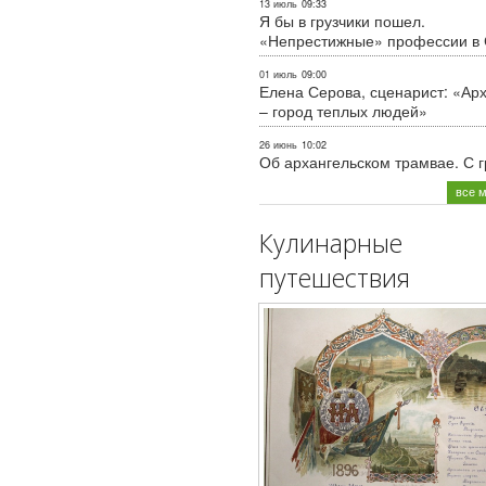
13 июль
09:33
Я бы в грузчики пошел.
«Непрестижные» профессии в
01 июль
09:00
Елена Серова, сценарист: «Ар
– город теплых людей»
26 июнь
10:02
Об архангельском трамвае. С 
все 
Кулинарные
путешествия