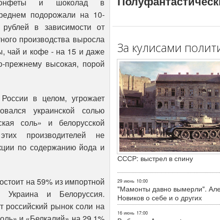
Полуфантастическ
конфеты и шоколад в
реднем подорожали на 10-
 рублей в зависимости от
тного производства выросла
За кулисами полит
, чай и кофе - на 15 и даже
по-прежнему высокая, порой
 России в целом, угрожает
совался украинской солью
ская соль» и белорусской
этих производителей не
кции по содержанию йода и
СССР: выстрел в спину
состоит на 59% из импортной
29 июнь
10:00
"Мамонты давно вымерли". Ал
 Украина и Белоруссия.
Новиков о себе и о других
т российский рынок соли на
16 июнь
17:00
соль» и «Белкалий» на 29,1%