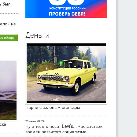
ь был
ело» не
Деньги
се обзоры
Парни с зеленым огоньком
20 июль
09:24
ска
Ну а те, кто носит Levi’s... «Богатство»
времен развитого социализма