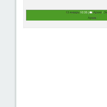
13 январь
10:35 |
:
Архив
/
Эк
Архив