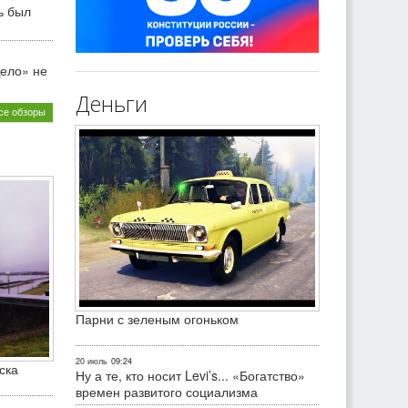
ь был
ело» не
Деньги
се обзоры
Парни с зеленым огоньком
20 июль
09:24
ска
Ну а те, кто носит Levi’s... «Богатство»
времен развитого социализма