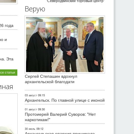
"Северодвинский торговый центр"
Верую
26 года
но и
на. Эта
все статьи
Сергей Степашин вдохнул
архангельской благодати
иная
03 август
09:15
Архангельск. По главной улице с иконой
01 август
09:30
Протоиерей Валерий Суворов: "Нет
наркотикам!"
30 июль
09:12
Архангельская епархия принимала