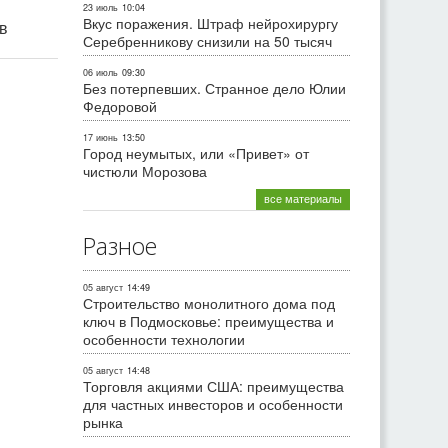
23 июль
10:04
Вкус поражения. Штраф нейрохирургу
ив
Серебренникову снизили на 50 тысяч
06 июль
09:30
Без потерпевших. Странное дело Юлии
Федоровой
17 июнь
13:50
Город неумытых, или «Привет» от
чистюли Морозова
все материалы
Разное
05 август
14:49
Строительство монолитного дома под
ключ в Подмосковье: преимущества и
особенности технологии
05 август
14:48
Торговля акциями США: преимущества
для частных инвесторов и особенности
рынка