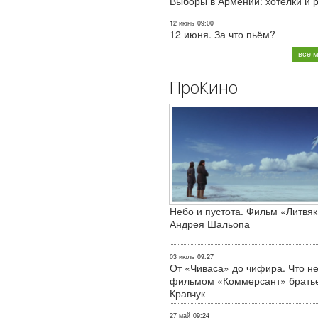
Выборы в Армении: хотелки и 
12 июнь
09:00
12 июня. За что пьём?
все 
ПроКино
Небо и пустота. Фильм «Литвяк
Андрея Шальопа
03 июль
09:27
От «Чиваса» до чифира. Что не
фильмом «Коммерсант» брать
Кравчук
27 май
09:24