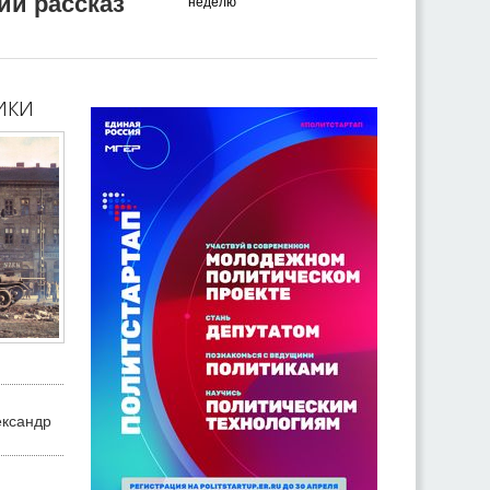
ий рассказ
неделю
ики
ександр