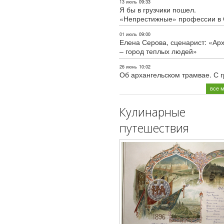
13 июль
09:33
Я бы в грузчики пошел.
«Непрестижные» профессии в
01 июль
09:00
Елена Серова, сценарист: «Ар
– город теплых людей»
26 июнь
10:02
Об архангельском трамвае. С 
все 
Кулинарные
путешествия