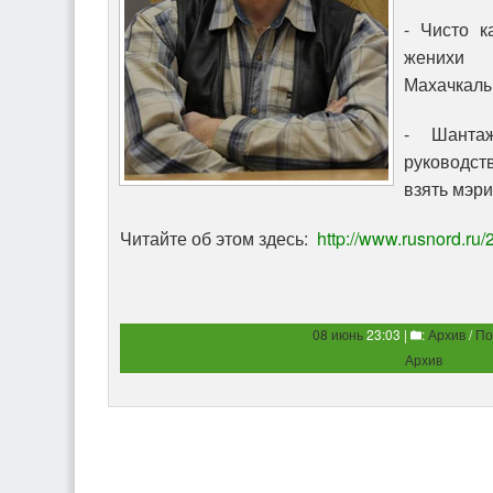
- Чисто к
женихи 
Махачкалы
- Шанта
руководст
взять мэри
Читайте об этом здесь:
http://www.rusnord.ru
08 июнь
23:03 |
:
Архив
/
По
Архив