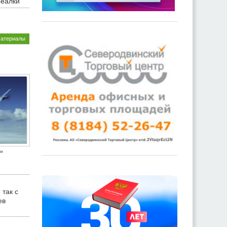
реалки
материалы
»
 так с
ев