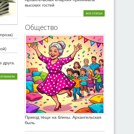
высоких гостей
все статьи
Общество
проза)
кой)
 друга.
материалы
Приезд тёщи на блины. Архангельская
быль