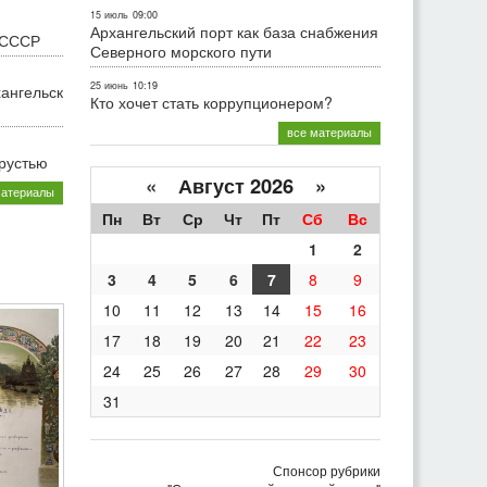
15 июль
09:00
Архангельский порт как база снабжения
 СССР
Северного морского пути
25 июнь
10:19
хангельск
Кто хочет стать коррупционером?
все материалы
грустью
«
Август 2026 »
материалы
Пн
Вт
Ср
Чт
Пт
Сб
Вс
1
2
3
4
5
6
7
8
9
10
11
12
13
14
15
16
17
18
19
20
21
22
23
24
25
26
27
28
29
30
31
Спонсор рубрики