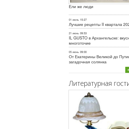
Ели же люди
01 июль
15:27
Лучшие рецепты II квартала 20
21 июнь
09:53
IL GUSTO в Архангельске: вкус
многоточие
05 июнь
09:00
От Екатерины Великой до Пути
загадочная солянка
Литературная гост