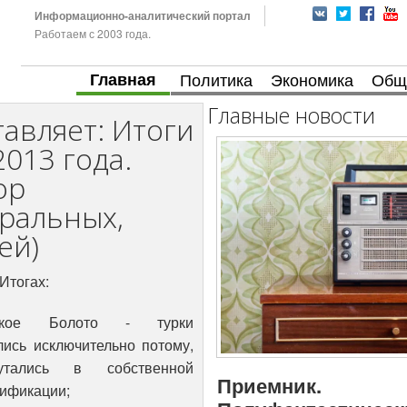
Информационно-аналитический портал
Работаем с 2003 года.
Главная
Политика
Экономика
Общ
Главные новости
авляет: Итоги
2013 года.
ор
ральных,
ей)
Итогах:
цкое Болото - турки
лись исключительно потому,
утались в собственной
Приемник.
ификации;