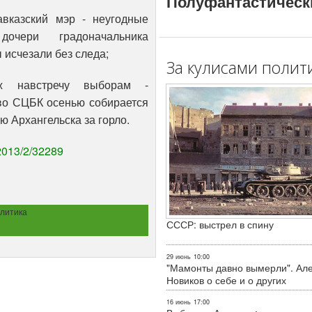
Полуфантастическ
авказский мэр - неугодные
дочери градоначальника
 исчезали без следа;
За кулисами полит
ж навстречу выборам -
во СЦБК осенью собирается
ю Архангельска за горло.
/2013/2/32289
литика
СССР: выстрел в спину
29 июнь
10:00
"Мамонты давно вымерли". Ал
Новиков о себе и о других
16 июнь
17:00