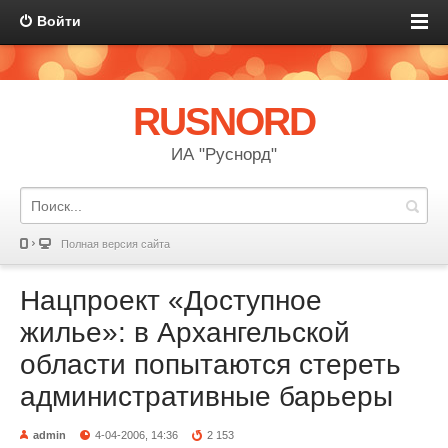
Войти
RUSNORD
ИА "Руснорд"
Полная версия сайта
Нацпроект «Доступное
жилье»: в Архангельской
области попытаются стереть
административные барьеры
admin
4-04-2006, 14:36
2 153