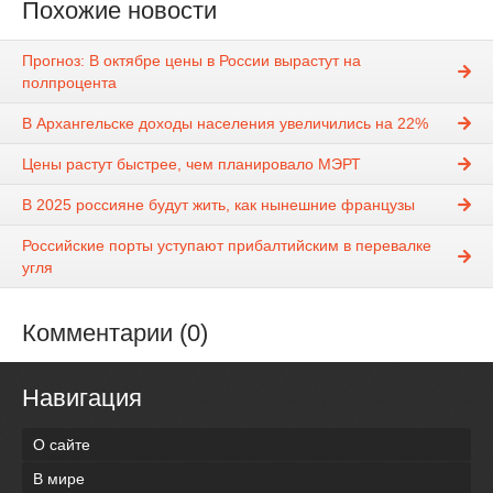
Похожие новости
Прогноз: В октябре цены в России вырастут на
полпроцента
В Архангельске доходы населения увеличились на 22%
Цены растут быстрее, чем планировало МЭРТ
В 2025 россияне будут жить, как нынешние французы
Российские порты уступают прибалтийским в перевалке
угля
Комментарии (0)
Навигация
О сайте
В мире