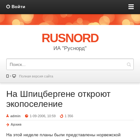
Войти
RUSNORD
ИА "Руснорд"
Полная версия сайта
На Шпицбергене откроют
экопоселение
admin
1-09-2006, 10:59
1 356
Архив
На этой неделе планы были представлены норвежской