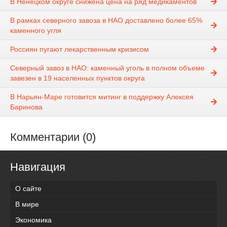
В Ненецком округе снижена цена на ряд медикаментов
В рамках северного завоза в НАО доставлено более 65%
каменного угля
Россиян пугают лекарственным кризисом
Северный завоз в НАО: каменный уголь в полном объеме
завезен в 19 населенных пунктов округа
В Нарьян-Маре готовится митинг в поддержку Алексея
Баринова
Комментарии (0)
Навигация
О сайте
В мире
Экономика