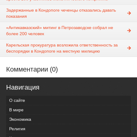
Задержанные в Кондопоге чеченцы отказались давать
показания
«Антикавказский» митинг в Петрозаводске собрал не
более 200 человек
Карельская прокуратура возложила ответственность за
беспорядки в Кондопоге на местную милицию
Комментарии (0)
Навигация
О сайте
В мире
Экономика
Религия