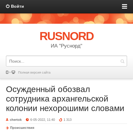
Войти
RUSNORD
ИА "Руснорд"
Полная версия сайта
Осужденный обозвал
сотрудника архангельской
колонии нехорошими словами
chertok
6-05-2022, 11:40
1 313
Происшествия