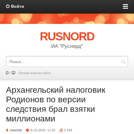
Войти
RUSNORD
ИА "Руснорд"
Полная версия сайта
Архангельский налоговик
Родионов по версии
следствия брал взятки
миллионами
chertok
6-10-2020, 11:52
1 418