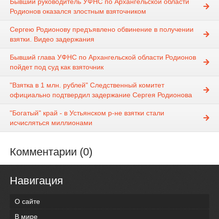
Бывший руководитель УФНС по Архангельской области
Родионов оказался злостным взяточником
Сергею Родионову предъявлено обвинение в получении
взятки. Видео задержания
Бывший глава УФНС по Архангельской области Родионов
пойдет под суд как взяточник
"Взятка в 1 млн. рублей" Следственный комитет
официально подтвердил задержание Сергея Родионова
"Богатый" край - в Устьянском р-не взятки стали
исчисляться миллионами
Комментарии (0)
Навигация
О сайте
В мире