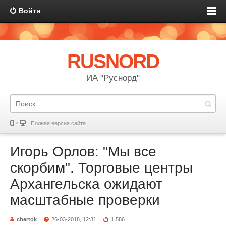
Войти
RUSNORD
ИА "Руснорд"
Полная версия сайта
Игорь Орлов: "Мы все
скорбим". Торговые центры
Архангельска ожидают
масштабные проверки
chertok
26-03-2018, 12:31
1 586