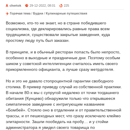
chertok
29-12-2022, 08:01
225
Горячая тема
/
Будни
/
Кулинарные путешествия
Возможно, кто-то не знает, но в стране победившего
социализма, где декларировались равные права всем
трудящимся, существовали закрытые заведения, куда
простому люду путь был заказан.
В принципе, и в обычный ресторан попасть было непросто,
особенно в выходные и праздничные дни. Поэтому особым
шиком у советской интеллигенции считалось иметь своего
прикормленного официанта, а лучше сразу метрдотеля.
Но и это не давало стопроцентной гарантии свободного
столика. В пример приведу случай из собственной практики.
В начале 80-х мы с супругой недалеко от точки тогдашнего
обитания (Кунцево) обнаружили только что открывшееся
симпатичное заведение с интригующим названием
«Бомбей». Стояло оно в отдалении и от правительственной
трассы, и от пешеходных мест, что сразу исключало клеймо
элитарности. Зашли пообедать на пробу… и у стойки
администратора я увидел своего товарища по