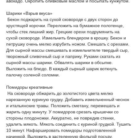
авокадо. Окропить оливковым маслом и посыпать кунжутом.
Шарики «Взрыв вкуса»
Бекон поджарить на сухой сковороде с двух сторон до
хрустящей корочки. Переложить на бумажное полотенце,
чтобы стек лишний жир. Грецкие орехи подрумянить на
сухой сковороде. Измельчить блендером в крошку. Бекон и
петрушку очень мелко изрубить ножом. Смешать с орехами.
Для сырной массы смешивать в измельчителе твердый сыр,
творожный сливочный сыр и паприку. Руками скатать из
сырной массы шарики. Обвалять шарики в обсыпке.
Выложить на блюдо. В каждый сырный шарик воткнуть
палочку соленой соломки.
Помидоры креативные
На сковороде обжарить до золотистого цвета мелко
нарезанную куриную грудку. Добавить измельченный чеснок
и итальянские травы. Положить сметану, перемешать и
жарить одну минуту. У помидоров срезать крышечки со
стороны плодоножки. Аккуратно, не повредив стенки,
удалить мякоть. Мякоть соединить с куриной грудкой. Тушить
10 минут. Нафаршировать помидоры подготовленной
начинкой. Выложить в застеленную фольгой посуду.