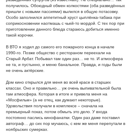
получилось. Обоюдный обмен колкостями (оба разведённых
пришли с новыми пассиями) вылился в общую потасовку.
Особо заполнился аппетитный хруст цыплёнка-табака при
соприкосновении наотмашь с чьей-то мордой. С тех пор при
приготовлении данного блюда стараюсь добиться именно
такой корочки.
В ВТО я ходил до самого его пожарного конца в начале
1990-го. Позже общество с рестораном переехали на
Старый Арбат. Побывал там один раз… не то. И атмосфера
не та, и пустынно, и меню банальное. Правда, и годы были
не очень актёрские.
Дом кино открылся для меня во всей красе в старших
классах. Оно и правильно… уж очень выпивательной была
там атмосфера. Которая в итоге и привела меня на
«Мосфильм» (а не отец, как думают некоторые).
Удовольствия получали в комплексе – сначала на
премьерный показ, потом обмыть это дело. У входа
постоянно паслись кинофанатки. Один раз даже поставил
автограф… до сих пор мучаюсь, с кем же меня перепутали в
ноябрьских сумерках.