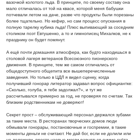
вазочкой колотого льда. В принципе, по своему составу она
мало отличалась от той на квасе, которой меня бабушки
потчевали летом на даче, разве что продукты были порезаны
более тщательно. Но кефир, но сам процесс опускания в
полную тарелку кубика льда! Плюс выпивающий за соседним
столиком поэт Евтушенко, а то и гимнописец Михалков, не к
празднику он будет помянут.
А ещё почти домашняя атмосфера, как будто находишься в
столовой лагеря ветеранов Всесоюзного пионерского
движения. В принципе, тем же самом отличались от
общедоступного общепита все вышеперечисленные
заведения. Но только в ЦДЛ я видел сценку, когда
получивший гонорар литератор задавал вопрос официантке:
«Сколько, голуба, я тебе задолжал?», и тут же
рассчитывался примерно за год, не проверяя по счетам. Так
близким родственникам не доверяют!
Секрет прост – обслуживающий персонал держался зубами
за такие места. В ресторанах творческих домов люди
обмывали гонорары, постановочные и госпремии, в такие
моменты деньги не считают. Не дай бог, если не долили или
не доложили, просто чаевые могли равняться сумме счёта.