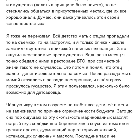
и имущества (делить в принципе было нечего), то не
стеснялись общаться в присутственных местах, где их все
хорошо знали. Думаю, они даже упивались этой своей
«европеистостью».
Я тоже не переживал. Всё детство мать с отцом пропадали
то на съемках, то на гастролях, и я только ближе к школе
заметил отсутствие в прихожей папиных шлепанцев. Зато
ощутил неоспоримые преимущества. Ведь раз в месяц я
точно обедал с ними в ресторане ВТО, при совместной
жизни такого не случалось. Это потом я понял, что отец
жалеет денег исключительно на семью. После развода мы с
мамой оказались в разряде посторонних, и в нём сразу
проснулось гусарство. Я этим пользовался, насколько было
возможно для детсадовца.
Чёрную икру в этом возрасте не любят все дети, её в меня
не запихивали по причине ограниченности бюджета. Зато до
сих пор ощущаю во рту скользкость маринованных маслят,
острый вкус селёдки «по-бородински» в соусе из томатов и
грецких орехов, дурманящий пар от горячих калачей,
истекающих сливочным маслом. Последние так и не