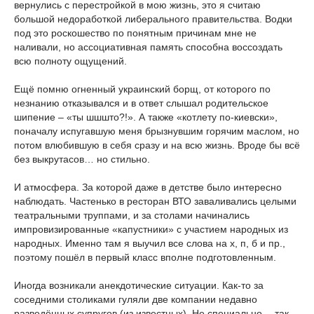
вернулись с перестройкой в мою жизнь, это я считаю
большой недоработкой либерального правительства. Водки
под это роскошество по понятным причинам мне не
наливали, но ассоциативная память способна воссоздать
всю полноту ощущений.
Ещё помню огненный украинский борщ, от которого по
незнанию отказывался и в ответ слышал родительское
шипение – «ты шшшто?!». А также «котлету по-киевски»,
поначалу испугавшую меня брызнувшим горячим маслом, но
потом влюбившую в себя сразу и на всю жизнь. Вроде бы всё
без выкрутасов… но стильно.
И атмосфера. За которой даже в детстве было интересно
наблюдать. Частенько в ресторан ВТО заваливались целыми
театральными труппами, и за столами начинались
импровизированные «капустники» с участием народных из
народных. Именно там я выучил все слова на х, п, б и пр.,
поэтому пошёл в первый класс вполне подготовленным.
Иногда возникали анекдотические ситуации. Как-то за
соседними столиками гуляли две компании недавно
разведённых супругов (из известных). Не специально… так