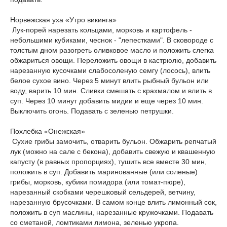
Норвежская уха «Утро викинга»
Лук-порей нарезать кольцами, морковь и картофель -
небольшими кубиками, чеснок - "лепестками". В сковороде с
толстым дном разогреть оливковое масло и положить слегка
обжариться овощи. Переложить овощи в кастрюлю, добавить
нарезанную кусочками слабосоленую семгу (лосось), влить
белое сухое вино. Через 5 минут влить рыбный бульон или
воду, варить 10 мин. Сливки смешать с крахмалом и влить в
суп. Через 10 минут добавить мидии и еще через 10 мин.
Выключить огонь. Подавать с зеленью петрушки.
Похлебка «Онежская»
Сухие грибы замочить, отварить бульон. Обжарить репчатый
лук (можно на сале с бекона), добавить свежую и квашенную
капусту (в равных пропорциях), тушить все вместе 30 мин,
положить в суп. Добавить маринованные (или соленые)
грибы, морковь, кубики помидора (или томат-пюре),
нарезанный скобками черешковый сельдерей, ветчину,
нарезанную брусочками. В самом конце влить лимонный сок,
положить в суп маслины, нарезанные кружочками. Подавать
со сметаной, ломтиками лимона, зеленью укропа.