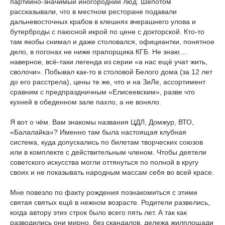
партийно-значимый иногородний люд. Шёпотом
рассказывали, что в местном ресторане подавали
дальневосточных крабов в клешнях вчерашнего улова и
бутерброды с паюсной икрой по цене с докторской. Кто-то
там якобы снимал и даже столовался, официантки, понятное
дело, в погонах не ниже прапорщика КГБ. Не знаю…
наверное, всё-таки легенда из серии «а нас ещё учат жить,
сволочи». Побывал как-то в столовой Белого дома (за 12 лет
до его расстрела), цены те же, что и на ЗиЛе, ассортимент
сравним с предпраздничным «Елисеевским», разве что
кухней в обеденном зале пахло, а не воняло.
Я вот о чём. Вам знакомы названия ЦДЛ, Домжур, ВТО,
«Балалайка»? Именно там была настоящая клубная
система, куда допускались по билетам творческих союзов
или в комплекте с действительным членом. Чтобы деятели
советского искусства могли оттянуться по полной в кругу
своих и не показывать народным массам себя во всей красе.
Мне повезло по факту рождения познакомиться с этими
святая святых ещё в нежном возрасте. Родители развелись,
когда автору этих строк было всего пять лет. А так как
разводились они мирно, без скандалов, дележа жилплощади