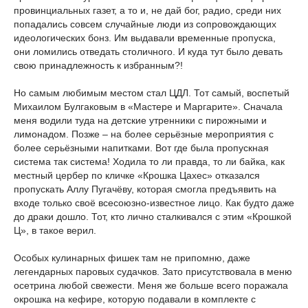
провинциальных газет, а то и, не дай бог, радио, среди них
попадались совсем случайные люди из сопровождающих
идеологических бонз. Им выдавали временные пропуска,
они ломились отведать столичного. И куда тут было девать
свою принадлежность к избранным?!
Но самым любимым местом стал ЦДЛ. Тот самый, воспетый
Михаилом Булгаковым в «Мастере и Маргарите». Сначала
меня водили туда на детские утренники с пирожными и
лимонадом. Позже – на более серьёзные мероприятия с
более серьёзными напитками. Вот где была пропускная
система так система! Ходила то ли правда, то ли байка, как
местный цербер по кличке «Крошка Цахес» отказался
пропускать Аллу Пугачёву, которая смогла предъявить на
входе только своё всесоюзно-известное лицо. Как будто даже
до драки дошло. Тот, кто лично сталкивался с этим «Крошкой
Ц», в такое верил.
Особых кулинарных фишек там не припомню, даже
легендарных паровых судачков. Зато присутствовала в меню
осетрина любой свежести. Меня же больше всего поражала
окрошка на кефире, которую подавали в комплекте с