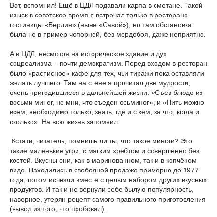
Вот, вспомнил! Ещё в ЦДЛ подавали карпа в сметане. Такой
изыск в советское время я встречал только в ресторане
гостиницы «Берлин» (ныне «Савой»), но там обстановка
была не в пример чопорней, без мордобоя, даже неприятно.
А в ЦДЛ, несмотря на историческое здание и дух
соцреализма – почти демократизм. Перед входом в ресторан
было «расписное» кафе для тех, чьи тиражи пока оставляли
желать лучшего. Там на стене я прочитал две мудрости,
очень пригодившиеся в дальнейшей жизни: «Съев блюдо из
восьми миног, не мни, что съеден осьминог», и «Пить можно
всем, необходимо только, знать, где и с кем, за что, когда и
сколько». На всю жизнь запомнил.
Кстати, читатель, помнишь ли ты, что такое миноги? Это
такие маленькие угри, с мягким хребтом и совершенно без
костей. Вкусны они, как в маринованном, так и в копчёном
виде. Находились в свободной продаже примерно до 1977
года, потом исчезли вместе с целым набором других вкусных
продуктов. И так и не вернули себе былую популярность,
наверное, утерян рецепт самого правильного приготовления
(вывод из того, что пробовал).