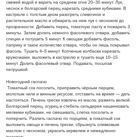
свежей водой и варить на среднем огне 20–30 минут. Лук,
чеснок и болгарский перец нарезать средними кубиками. В
кастрюле с толстым дном разогреть сливочное и
растительное масло и обжарить на нем лук с чесноком до
прозрачности. Добавить перец, томатную пасту и пожарить 3
минуты. Затем долить немного фасолевого отвара, добавить
специи и потушить 5 минут. К овощам добавить фасоль,
паприку и такое количество отвара, чтобы он лишь покрывал
фасоль. Тушить 4–5 минут. Копченые колбаски нарезать
кружочками, выложить в кастрюлю и тушить еще 10–15
минут. Долить фасолевый отвар. Подавать, посыпав
петрушкой.
Новогодний гаспачо
Томатный сок посолить, приправить чёрным перцем,
молотым чили и винным уксусом, отставить на время — дать
настояться. Печень трески извлечь из масла, размять вилкой.
Болгарский перец, огурец и стебель сельдерея нашинковать
мелкими кубиками, не смешивать, слегка посолить и
поперчить. Разлить гаспачо по порциям, в томатный сок
выложить овощи и печень трески, сбрызнуть оливковым
маслом с чесноком, украсить кервелем и немедленно
подавать.