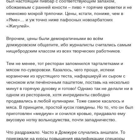
был настоящий пивбар с соответствующим запахом,
обожаемым с ранней юности – пиво + горячие креветки и не
немножко мокрой тряпочки. Цены, кстати, пониже, чем в
«Яме»… и уж точно ниже пафосных новоарбатских
«Жигулей».
Впрочем, цены были демократичными во всём
домжуровском общепите, ибо журналисты считались самым
нищебродским классом из всех творческих работников.
Тем не менее, тот ресторан запомнился тарталетками и
мясом по-суворовски. Казалось, чего проще, испеки
корзиночки из хрустящего теста, нафаршируй их сыром с
чесноком или печёночным паштетом, поставь на несколько
минут в горячую духовку и готово! Однако так не делали ни в
одном из ресторанов, хотя ингредиенты свободно
продавались в любой кулинарии. Тоже самое касалось и
мяса. В принципе, простой кусок говядины. Но то, что он был
приготовлен «медиум» и сочился кровью, придавало ему
вкусовую нотку вольнодумства, почти западничество.
Что раздражало. Часто в Домжуре случались аншлаги. То
приезжали на курсы повышения квалификации спецкоры