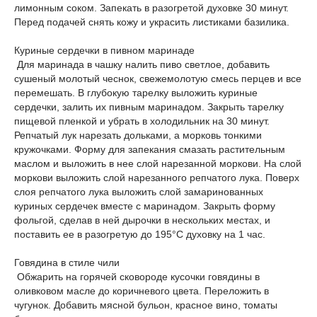
лимонным соком. Запекать в разогретой духовке 30 минут.
Перед подачей снять кожу и украсить листиками базилика.
Куриные сердечки в пивном маринаде
Для маринада в чашку налить пиво светлое, добавить
сушеный молотый чеснок, свежемолотую смесь перцев и все
перемешать. В глубокую тарелку выложить куриные
сердечки, залить их пивным маринадом. Закрыть тарелку
пищевой пленкой и убрать в холодильник на 30 минут.
Репчатый лук нарезать дольками, а морковь тонкими
кружочками. Форму для запекания смазать растительным
маслом и выложить в нее слой нарезанной моркови. На слой
моркови выложить слой нарезанного репчатого лука. Поверх
слоя репчатого лука выложить слой замаринованных
куриных сердечек вместе с маринадом. Закрыть форму
фольгой, сделав в ней дырочки в нескольких местах, и
поставить ее в разогретую до 195°C духовку на 1 час.
Говядина в стиле чили
Обжарить на горячей сковороде кусочки говядины в
оливковом масле до коричневого цвета. Переложить в
чугунок. Добавить мясной бульон, красное вино, томаты