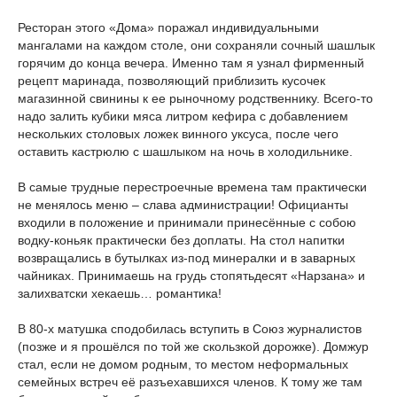
Ресторан этого «Дома» поражал индивидуальными
мангалами на каждом столе, они сохраняли сочный шашлык
горячим до конца вечера. Именно там я узнал фирменный
рецепт маринада, позволяющий приблизить кусочек
магазинной свинины к ее рыночному родственнику. Всего-то
надо залить кубики мяса литром кефира с добавлением
нескольких столовых ложек винного уксуса, после чего
оставить кастрюлю с шашлыком на ночь в холодильнике.
В самые трудные перестроечные времена там практически
не менялось меню – слава администрации! Официанты
входили в положение и принимали принесённые с собою
водку-коньяк практически без доплаты. На стол напитки
возвращались в бутылках из-под минералки и в заварных
чайниках. Принимаешь на грудь стопятьдесят «Нарзана» и
залихватски хекаешь… романтика!
В 80-х матушка сподобилась вступить в Союз журналистов
(позже и я прошёлся по той же скользкой дорожке). Домжур
стал, если не домом родным, то местом неформальных
семейных встреч её разъехавшихся членов. К тому же там