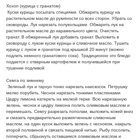
Хохоп (курица с гранатом)
Куски курицы посыпать специями. Обжарить курицу на
растительном масле до румяности со всех сторон. Убрать со
сковороды. Лук нарезать полукольцами. Обжарить лук на
растительном масле до карамельного цвета. Очистить
гранат. В обжаренный лук добавить гранат. Выложить в
сковороду с луком куски курицы и сливочное масло. Тушить
курицу с луком и гранатом под крышкой 20 минут (можно
подлить немного гранатового сока). Традиционно это блюдо
подается с отварным картофелем и получившейся при
тушении подливой.
Семга по зимнему
Зеленый лук и тархун тонко нарезать наискосок. Петрушку
мелко порубить. Чеснок нарезать тонкими пластинками.
Цедру лимона натереть на мелкой терке. Всю нарезанную
зелень, чеснок и цедру лимона полить оливковым маслом и
перемешать. Семгу разрезать пополам, выложить кожей вниз
и смазать предварительно размягченным сливочным
маслом, на один кусок выложить зелень с чесноком, накрыть
второй половиной и связать пищевой нитью. Рыбу посолить,
поперчить, сбрызнуть оставшимся оливковым маслом и