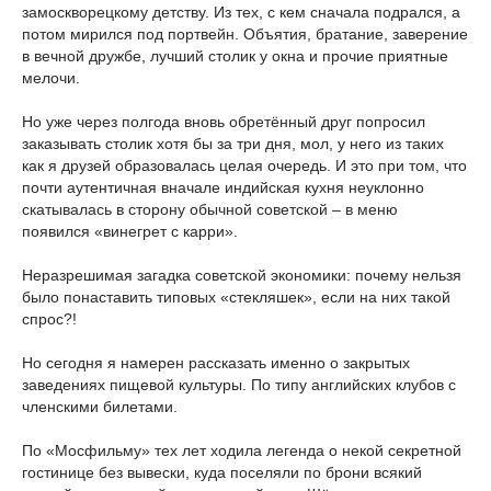
замоскворецкому детству. Из тех, с кем сначала подрался, а
потом мирился под портвейн. Объятия, братание, заверение
в вечной дружбе, лучший столик у окна и прочие приятные
мелочи.
Но уже через полгода вновь обретённый друг попросил
заказывать столик хотя бы за три дня, мол, у него из таких
как я друзей образовалась целая очередь. И это при том, что
почти аутентичная вначале индийская кухня неуклонно
скатывалась в сторону обычной советской – в меню
появился «винегрет с карри».
Неразрешимая загадка советской экономики: почему нельзя
было понаставить типовых «стекляшек», если на них такой
спрос?!
Но сегодня я намерен рассказать именно о закрытых
заведениях пищевой культуры. По типу английских клубов с
членскими билетами.
По «Мосфильму» тех лет ходила легенда о некой секретной
гостинице без вывески, куда поселяли по брони всякий