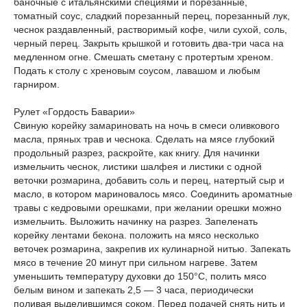
баночные с итальянскими специями и порезанные,
томатный соус, сладкий порезанный перец, порезанный лук,
чеснок раздавленный, растворимый кофе, чили сухой, соль,
черный перец. Закрыть крышкой и готовить два-три часа на
медленном огне. Смешать сметану с протертым хреном.
Подать к столу с хреновым соусом, лавашом и любым
гарниром.
Рулет «Гордость Баварии»
Свиную корейку замариновать на ночь в смеси оливкового
масла, пряных трав и чеснока. Сделать на мясе глубокий
продольный разрез, раскройте, как книгу. Для начинки
измельчить чеснок, листики шалфея и листики с одной
веточки розмарина, добавить соль и перец, натертый сыр и
масло, в котором мариновалось мясо. Соединить ароматные
травы с кедровыми орешками, при желании орешки можно
измельчить. Выложить начинку на разрез. Запеленать
корейку лентами бекона. положить на мясо несколько
веточек розмарина, закрепив их кулинарной нитью. Запекать
мясо в течение 20 минут при сильном нагреве. Затем
уменьшить температуру духовки до 150°С, полить мясо
белым вином и запекать 2,5 — 3 часа, периодически
поливая выделившимся соком. Перед подачей снять нить и