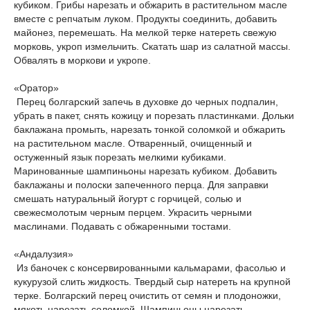
кубиком. Грибы нарезать и обжарить в растительном масле
вместе с репчатым луком. Продукты соединить, добавить
майонез, перемешать. На мелкой терке натереть свежую
морковь, укроп измельчить. Скатать шар из салатной массы.
Обвалять в моркови и укропе.
«Оратор»
Перец болгарский запечь в духовке до черных подпалин,
убрать в пакет, снять кожицу и порезать пластинками. Дольки
баклажана промыть, нарезать тонкой соломкой и обжарить
на растительном масле. Отваренный, очищенный и
остуженный язык порезать мелкими кубиками.
Маринованные шампиньоны нарезать кубиком. Добавить
баклажаны и полоски запеченного перца. Для заправки
смешать натуральный йогурт с горчицей, солью и
свежесмолотым черным перцем. Украсить черными
маслинами. Подавать с обжаренными тостами.
«Андалузия»
Из баночек с консервированными кальмарами, фасолью и
кукурузой слить жидкость. Твердый сыр натереть на крупной
терке. Болгарский перец очистить от семян и плодоножки,
мякоть нарезать соломкой. Шампиньоны нарезать