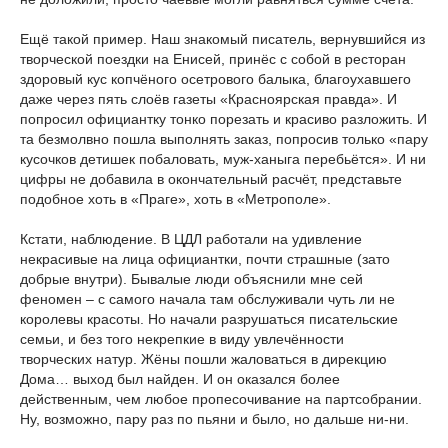
Ещё такой пример. Наш знакомый писатель, вернувшийся из
творческой поездки на Енисей, принёс с собой в ресторан
здоровый кус копчёного осетрового балыка, благоухавшего
даже через пять слоёв газеты «Красноярская правда». И
попросил официантку тонко порезать и красиво разложить. И
та безмолвно пошла выполнять заказ, попросив только «пару
кусочков детишек побаловать, муж-ханыга перебьётся». И ни
цифры не добавила в окончательный расчёт, представьте
подобное хоть в «Праге», хоть в «Метрополе».
Кстати, наблюдение. В ЦДЛ работали на удивление
некрасивые на лица официантки, почти страшные (зато
добрые внутри). Бывалые люди объяснили мне сей
феномен – с самого начала там обслуживали чуть ли не
королевы красоты. Но начали разрушаться писательские
семьи, и без того некрепкие в виду увлечённости
творческих натур. Жёны пошли жаловаться в дирекцию
Дома… выход был найден. И он оказался более
действенным, чем любое пропесочивание на партсобрании.
Ну, возможно, пару раз по пьяни и было, но дальше ни-ни.