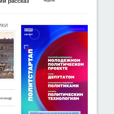
ий рассказ
неделю
ики
ександр