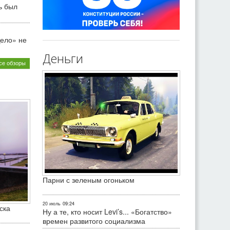
ь был
ело» не
Деньги
се обзоры
Парни с зеленым огоньком
20 июль
09:24
ска
Ну а те, кто носит Levi’s... «Богатство»
времен развитого социализма