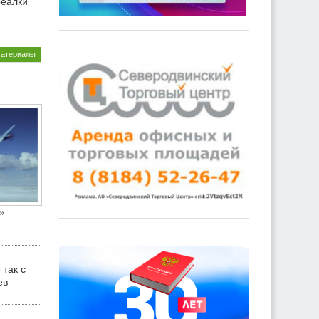
реалки
материалы
»
 так с
ев