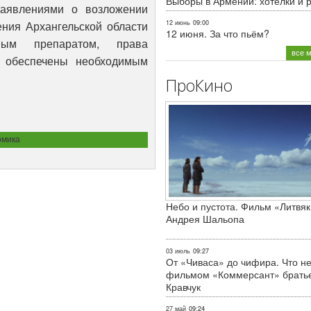
Выборы в Армении: хотелки и 
заявлениями о возложении
ения Архангельской области
12 июнь
09:00
12 июня. За что пьём?
нным препаратом, права
все 
и обеспечены необходимым
ПроКино
омика
Небо и пустота. Фильм «Литвяк
Андрея Шальопа
03 июль
09:27
От «Чиваса» до чифира. Что не
фильмом «Коммерсант» брать
Кравчук
27 май
09:24