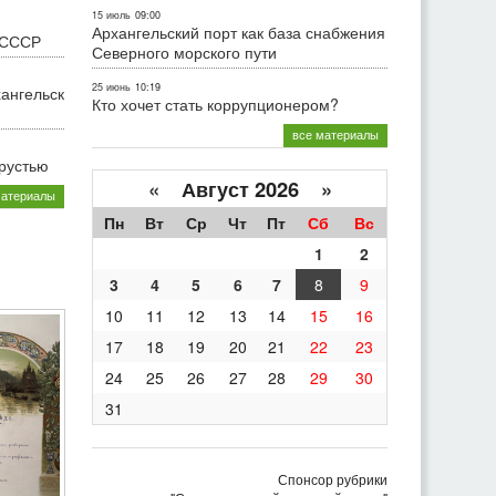
15 июль
09:00
Архангельский порт как база снабжения
 СССР
Северного морского пути
25 июнь
10:19
хангельск
Кто хочет стать коррупционером?
все материалы
грустью
«
Август 2026 »
материалы
Пн
Вт
Ср
Чт
Пт
Сб
Вс
1
2
3
4
5
6
7
8
9
10
11
12
13
14
15
16
17
18
19
20
21
22
23
24
25
26
27
28
29
30
31
Спонсор рубрики