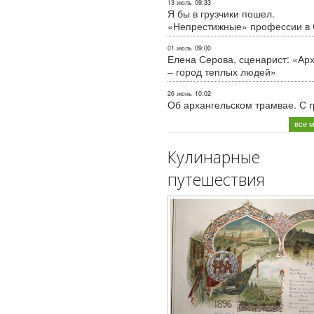
13 июль
09:33
Я бы в грузчики пошел.
«Непрестижные» профессии в
01 июль
09:00
Елена Серова, сценарист: «Ар
– город теплых людей»
26 июнь
10:02
Об архангельском трамвае. С 
все 
Кулинарные
путешествия