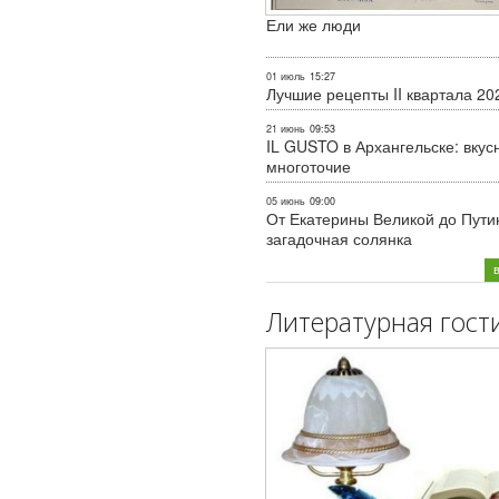
Ели же люди
01 июль
15:27
Лучшие рецепты II квартала 20
21 июнь
09:53
IL GUSTO в Архангельске: вкус
многоточие
05 июнь
09:00
От Екатерины Великой до Пути
загадочная солянка
Литературная гост