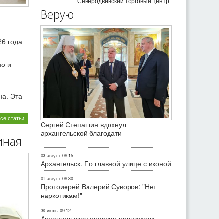
"Северодвинский торговый центр"
Верую
26 года
но и
на. Эта
все статьи
Сергей Степашин вдохнул
архангельской благодати
иная
03 август
09:15
Архангельск. По главной улице с иконой
01 август
09:30
Протоиерей Валерий Суворов: "Нет
наркотикам!"
30 июль
09:12
Архангельская епархия принимала