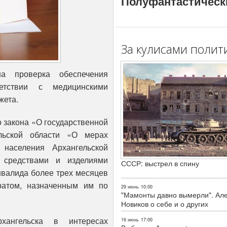
Полуфантастическ
За кулисами полит
на проверка обеспечения
етствии с медицинскими
жета.
 закона «О государственной
льской области «О мерах
 населения Архангельской
 средствами и изделиями
СССР: выстрел в спину
нвалида более трех месяцев
ратом, назначенным им по
29 июнь
10:00
"Мамонты давно вымерли". Ал
Новиков о себе и о других
хангельска в интересах
16 июнь
17:00