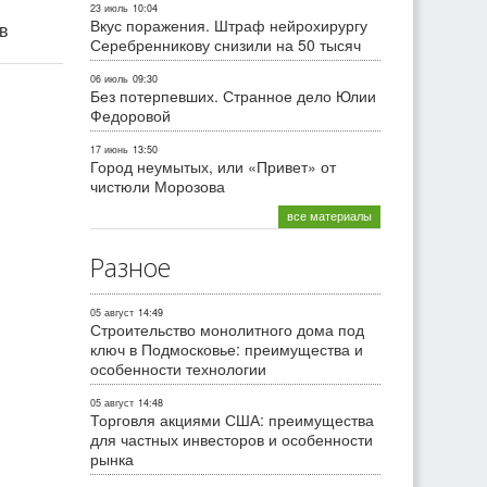
23 июль
10:04
Вкус поражения. Штраф нейрохирургу
ив
Серебренникову снизили на 50 тысяч
06 июль
09:30
Без потерпевших. Странное дело Юлии
Федоровой
17 июнь
13:50
Город неумытых, или «Привет» от
чистюли Морозова
все материалы
Разное
05 август
14:49
Строительство монолитного дома под
ключ в Подмосковье: преимущества и
особенности технологии
05 август
14:48
Торговля акциями США: преимущества
для частных инвесторов и особенности
рынка