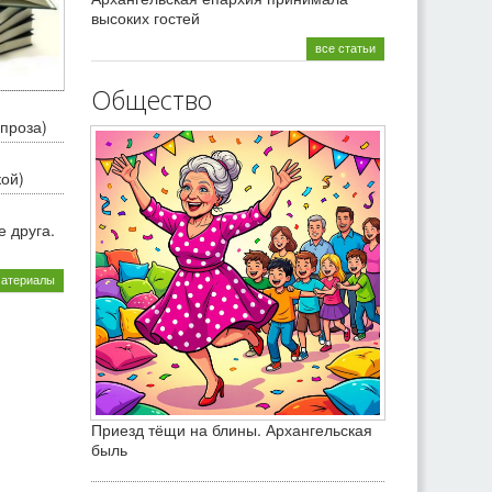
высоких гостей
все статьи
Общество
проза)
кой)
 друга.
материалы
Приезд тёщи на блины. Архангельская
быль