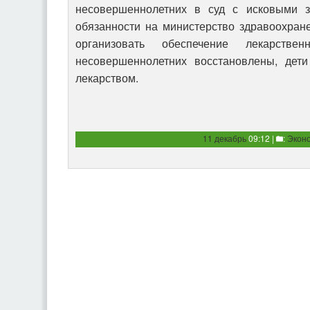
несовершеннолетних в суд с исковыми 
обязанности на министерство здравоохран
организовать обеспечение лекарстве
несовершеннолетних восстановлены, дет
лекарством.
11 декабрь
09:12 |
:
Экон