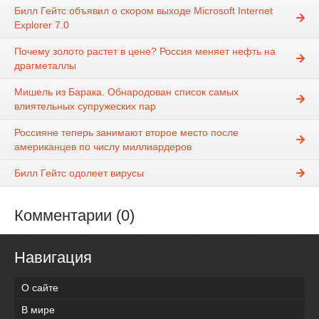
Билл Гейтс объявил о скором выходе Microsoft Internet
Explorer 7.0
Почему золото растет в цене? Россия меняет нефть на
драгметаллы
Мишель из Барака. Обнародован список самых
влиятельных супружеских пар
Россияне теперь занимают второе место после
американцев по числу миллиардеров
Билл Гейтс одолеет вирусы
Комментарии (0)
Навигация
О сайте
В мире