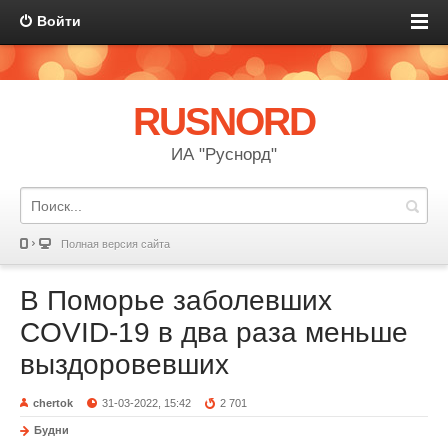
Войти
RUSNORD
ИА "Руснорд"
Полная версия сайта
В Поморье заболевших
COVID-19 в два раза меньше
выздоровевших
chertok
31-03-2022, 15:42
2 701
Будни