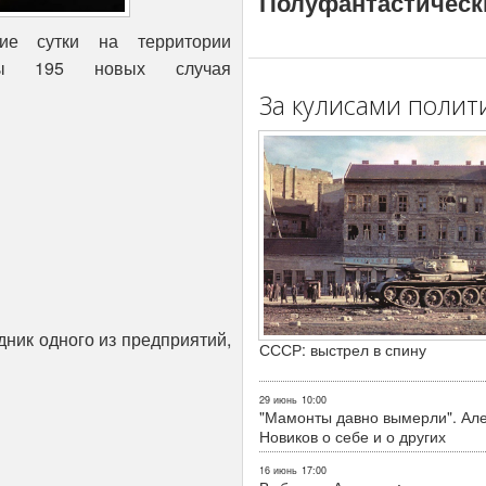
Полуфантастическ
ие сутки на территории
ваны 195 новых случая
За кулисами полит
дник одного из предприятий,
СССР: выстрел в спину
29 июнь
10:00
"Мамонты давно вымерли". Ал
Новиков о себе и о других
16 июнь
17:00