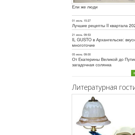
Ели же люди
01 июль
15:27
Лучшие рецепты II квартала 20
21 июнь
09:53
IL GUSTO в Архангельске: вкус
многоточие
05 июнь
09:00
От Екатерины Великой до Пути
загадочная солянка
Литературная гост