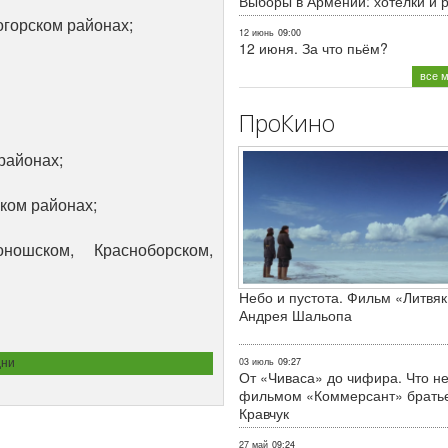
Выборы в Армении: хотелки и 
огорском районах;
12 июнь
09:00
12 июня. За что пьём?
все 
ПроКино
районах;
ком районах;
шском, Красноборском,
Небо и пустота. Фильм «Литвяк
Андрея Шальопа
дни
03 июль
09:27
От «Чиваса» до чифира. Что не
фильмом «Коммерсант» брать
Кравчук
27 май
09:24