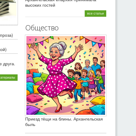
высоких гостей
все статьи
Общество
проза)
кой)
 друга.
материалы
Приезд тёщи на блины. Архангельская
быль