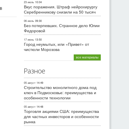
23 июль
10:04
Вкус поражения. Штраф нейрохирургу
ив
Серебренникову снизили на 50 тысяч
06 июль
09:30
Без потерпевших. Странное дело Юлии
Федоровой
17 июнь
13:50
Город неумытых, или «Привет» от
чистюли Морозова
все материалы
Разное
05 август
14:49
Строительство монолитного дома под
ключ в Подмосковье: преимущества и
особенности технологии
05 август
14:48
Торговля акциями США: преимущества
для частных инвесторов и особенности
рынка