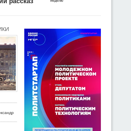
ий рассказ
неделю
ики
ександр