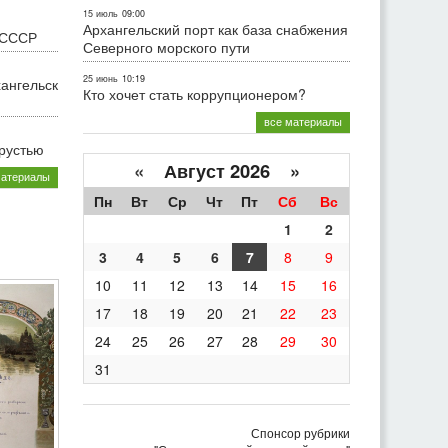
15 июль
09:00
Архангельский порт как база снабжения
 СССР
Северного морского пути
25 июнь
10:19
хангельск
Кто хочет стать коррупционером?
все материалы
грустью
«
Август 2026 »
материалы
Пн
Вт
Ср
Чт
Пт
Сб
Вс
1
2
3
4
5
6
7
8
9
10
11
12
13
14
15
16
17
18
19
20
21
22
23
24
25
26
27
28
29
30
31
Спонсор рубрики