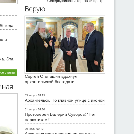
"Северодвинский торговый центр"
Верую
26 года
но и
на. Эта
все статьи
Сергей Степашин вдохнул
архангельской благодати
иная
03 август
09:15
Архангельск. По главной улице с иконой
01 август
09:30
Протоиерей Валерий Суворов: "Нет
наркотикам!"
30 июль
09:12
Архангельская епархия принимала