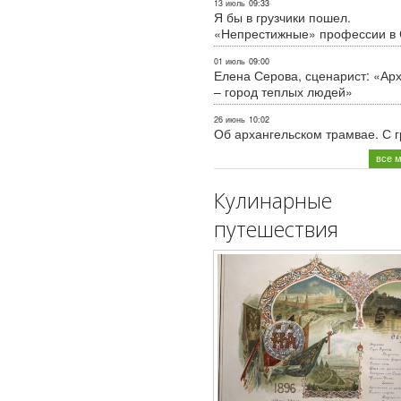
13 июль
09:33
Я бы в грузчики пошел.
«Непрестижные» профессии в
01 июль
09:00
Елена Серова, сценарист: «Ар
– город теплых людей»
26 июнь
10:02
Об архангельском трамвае. С 
все 
Кулинарные
путешествия