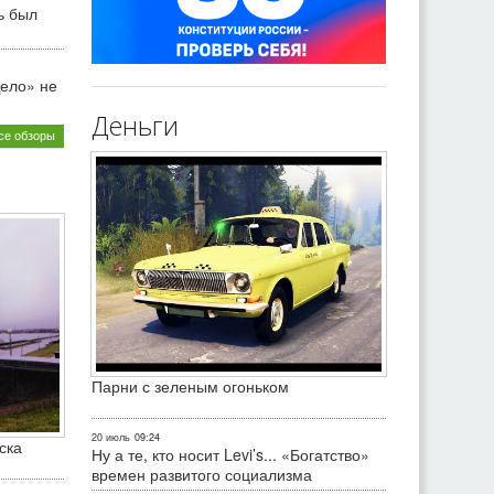
ь был
ело» не
Деньги
се обзоры
Парни с зеленым огоньком
20 июль
09:24
ска
Ну а те, кто носит Levi’s... «Богатство»
времен развитого социализма