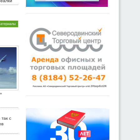
реалки
материалы
»
 так с
ев