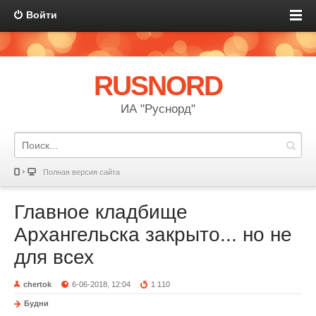
Войти
RUSNORD
ИА "Руснорд"
Полная версия сайта
Главное кладбище
Архангельска закрыто... но не
для всех
chertok
6-06-2018, 12:04
1 110
Будни