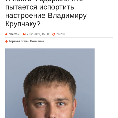
пытается испортить
настроение Владимиру
Крупчаку?
chertok
7-02-2019, 15:30
26 269
Горячая тема
/
Политика