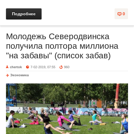
Подробнее
0
Молодежь Северодвинска
получила полтора миллиона
"на забавы" (список забав)
chertok
7-02-2019, 07:55
960
Экономика