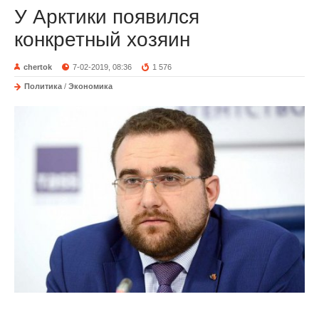
У Арктики появился
конкретный хозяин
chertok
7-02-2019, 08:36
1 576
Политика
/
Экономика