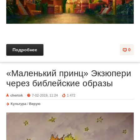
Подробнее
0
«Маленький принц» Экзюпери
через библейские образы
chertok
7-02-2019, 11:24
1 472
Культура
/
Верую