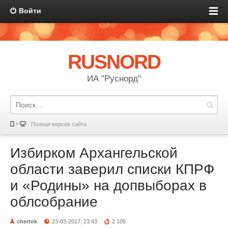
Войти
RUSNORD
ИА "Руснорд"
Полная версия сайта
Избирком Архангельской
области заверил списки КПРФ
и «Родины» на допвыборах в
облсобрание
chertok
23-03-2017, 23:43
2 105