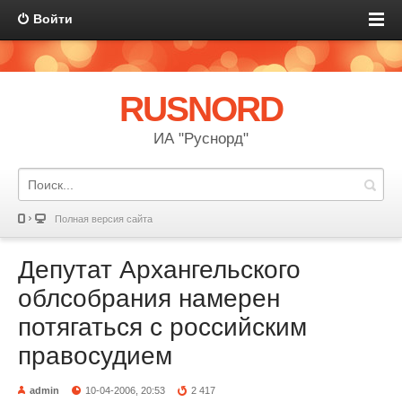
Войти
RUSNORD
ИА "Руснорд"
Полная версия сайта
Депутат Архангельского
облсобрания намерен
потягаться с российским
правосудием
admin
10-04-2006, 20:53
2 417