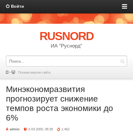
Войти
RUSNORD
ИА "Руснорд"
Полная версия сайта
Минэкономразвития
прогнозирует снижение
темпов роста экономики до
6%
admin
2-03-2005, 08:38
1 462